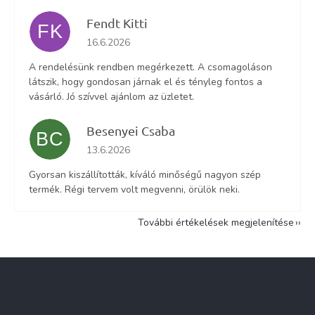
Fendt Kitti
FK
Az áruház értékelése 5-ből 5 csillag.
16.6.2026
A rendelésünk rendben megérkezett. A csomagoláson
látszik, hogy gondosan járnak el és tényleg fontos a
vásárló. Jó szívvel ajánlom az üzletet.
Besenyei Csaba
BC
Az áruház értékelése 5-ből 5 csillag.
13.6.2026
Gyorsan kiszállították, kíváló minőségű nagyon szép
termék. Régi tervem volt megvenni, örülök neki.
További értékelések megjelenítése
L
á
b
l