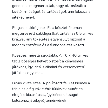
gondosan megmunkáltak, hogy biztosítsák a
kiváló minőséget és tartósságot, ami fokozza a
játékélményt.
El
egáns sakkfigurák: Ez a készlet finoman
megtervezett sakkfigurákat tartalmaz 8,5 cm-es
királlyal, ami tökéletes egyensúlyt biztosít a
modern esztétika és a funkcionalitás között.
Közepes méretű sakktábla: A 40 × 40 cm-es
tábla bőséges helyet biztosít a kényelmes
játékhoz, így ideális alkalmi és versenyszerű
játékhoz egyaránt.
Luxus kivitelezés: A polírozott felület kiemeli a
tábla és a figurák élénk türkizkék színét és
elegáns kialakítását, így kifinomultságot
kölcsönöz játékgyűjteményének