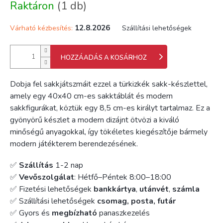
Raktáron
(1 db)
12.8.2026
Várható kézbesítés:
Szállítási lehetőségek
HOZZÁADÁS A KOSÁRHOZ
Dobja fel sakkjátszmáit ezzel a türkizkék sakk-készlettel,
amely egy 40x40 cm-es sakktáblát és modern
sakkfigurákat, köztük egy 8,5 cm-es királyt tartalmaz. Ez a
gyönyörű készlet a modern dizájnt ötvözi a kiváló
minőségű anyagokkal, így tökéletes kiegészítője bármely
modern játékterem berendezésének.
✅
Szállítás
1-2 nap
✅
Vevőszolgálat
: Hétfő–Péntek 8:00–18:00
✅ Fizetési lehetőségek
bankkártya
,
utánvét
,
számla
✅ Szállítási lehetőségek
csomag, posta, futár
✅ Gyors és
megbízható
panaszkezelés