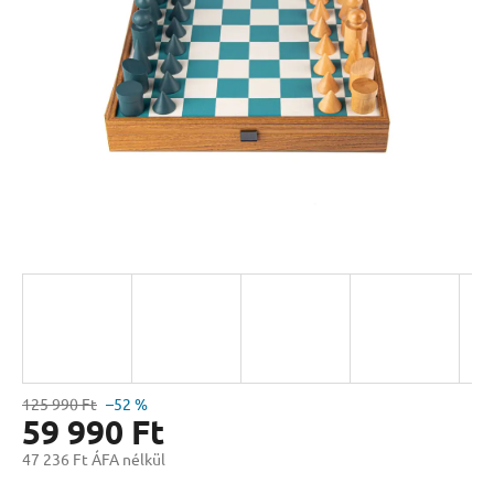
csillag.
125 990 Ft
–52 %
59 990 Ft
47 236 Ft ÁFA nélkül
Egységár: