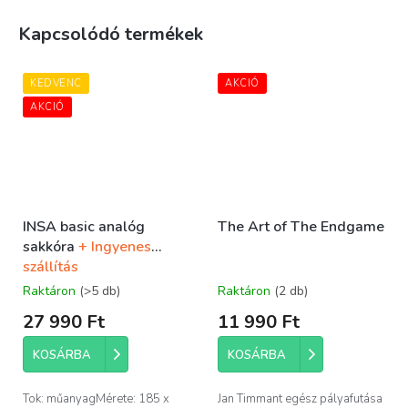
Kapcsolódó termékek
KEDVENC
AKCIÓ
AKCIÓ
INSA basic analóg
The Art of The Endgame
sakkóra
+ Ingyenes
szállítás
Raktáron
(>5 db)
Raktáron
(2 db)
27 990 Ft
11 990 Ft
KOSÁRBA
KOSÁRBA
Tok: műanyagMérete: 185 x
Jan Timmant egész pályafutása