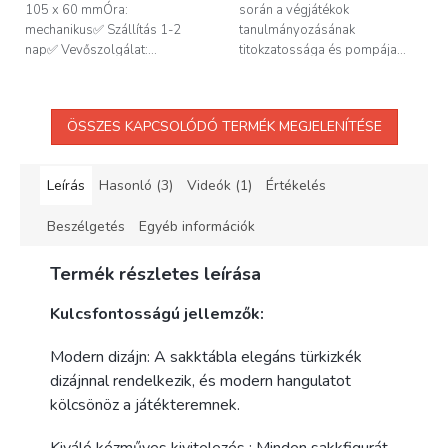
105 x 60 mmÓra:
során a végjátékok
mechanikus✅ Szállítás 1-2
tanulmányozásának
nap✅ Vevőszolgálat:...
titokzatossága és pompája...
ÖSSZES KAPCSOLÓDÓ TERMÉK MEGJELENÍTÉSE
Leírás
Hasonló (3)
Videók (1)
Értékelés
Beszélgetés
Egyéb információk
Termék részletes leírása
Kulcsfontosságú jellemzők:
Modern dizájn: A sakktábla elegáns türkizkék
dizájnnal rendelkezik, és modern hangulatot
kölcsönöz a játékteremnek.
Kiváló kézműves kivitelezés : Minden sakkfigurát