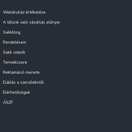
Információ
é
c
Webáruház értékelése
A tőlünk való vásárlás előnyei
Sakkblog
Rendelésem
Sakk videók
Termékcsere
Reklamáció menete
Elállás a szerződéstől
Elérhetőségek
ÁSZF
Instagram