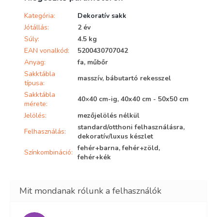
Kategória
:
Dekoratív sakk
Jótállás
:
2 év
Súly
:
4.5 kg
EAN vonalkód
:
5200430707042
Anyag
:
fa, műbőr
Sakktábla
masszív, bábutartó rekesszel
típusa
:
Sakktábla
40×40 cm-ig, 40x40 cm - 50x50 cm
mérete
:
Jelölés
:
mezőjelölés nélkül
standard/otthoni felhasználásra,
Felhasználás
:
dekoratív/luxus készlet
fehér+barna, fehér+zöld,
Színkombináció
:
fehér+kék