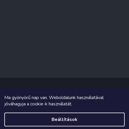
Ma gyönyörű nap van. Weboldalunk használatával
Copyright 2026
Sakküzlet
. Minden jog fenntartva.
jóváhagyja a cookie-k használatát.
Grafika és megvalósítás innen
Tomáš Hlad
&
Shoptetak.cz
.
Beállítások
Shoptet készítette