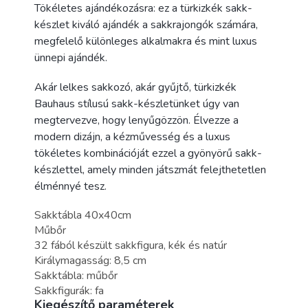
Tökéletes ajándékozásra: ez a türkizkék sakk-
készlet kiváló ajándék a sakkrajongók számára,
megfelelő különleges alkalmakra és mint luxus
ünnepi ajándék.
Akár lelkes sakkozó, akár gyűjtő, türkizkék
Bauhaus stílusú sakk-készletünket úgy van
megtervezve, hogy lenyűgözzön. Élvezze a
modern dizájn, a kézművesség és a luxus
tökéletes kombinációját ezzel a gyönyörű sakk-
készlettel, amely minden játszmát felejthetetlen
élménnyé tesz.
Sakktábla 40x40cm
Műbőr
32 fából készült sakkfigura, kék és natúr
Királymagasság: 8,5 cm
Sakktábla: műbőr
Sakkfigurák: fa
Kiegészítő paraméterek