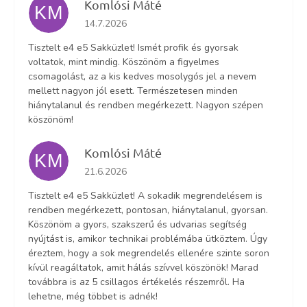
Komlósi Máté
KM
Az áruház értékelése 5-ből 5 csillag.
14.7.2026
Tisztelt e4 e5 Sakküzlet! Ismét profik és gyorsak
voltatok, mint mindig. Köszönöm a figyelmes
csomagolást, az a kis kedves mosolygós jel a nevem
mellett nagyon jól esett. Természetesen minden
hiánytalanul és rendben megérkezett. Nagyon szépen
köszönöm!
Komlósi Máté
KM
Az áruház értékelése 5-ből 5 csillag.
21.6.2026
Tisztelt e4 e5 Sakküzlet! A sokadik megrendelésem is
rendben megérkezett, pontosan, hiánytalanul, gyorsan.
Köszönöm a gyors, szakszerű és udvarias segítség
nyújtást is, amikor technikai problémába ütköztem. Úgy
éreztem, hogy a sok megrendelés ellenére szinte soron
kívül reagáltatok, amit hálás szívvel köszönök! Marad
továbbra is az 5 csillagos értékelés részemről. Ha
lehetne, még többet is adnék!