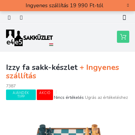
Ugrás
Ingyenes szállítás 19 990 Ft-tól
a
fő
tartalomhoz
Kosár
Izzy fa sakk-készlet
+ Ingyenes
szállítás
7387
AJÁNDÉK
AKCIÓ
TIPP
A
Nincs értékelés
Ugrás az értékeléshez
termék
átlagos
értékelése
5-
ből
0,0