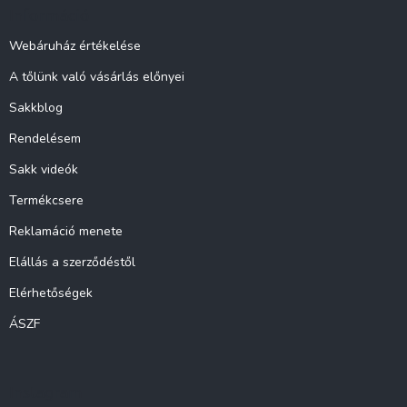
l
Információ
é
c
Webáruház értékelése
A tőlünk való vásárlás előnyei
Sakkblog
Rendelésem
Sakk videók
Termékcsere
Reklamáció menete
Elállás a szerződéstől
Elérhetőségek
ÁSZF
Instagram