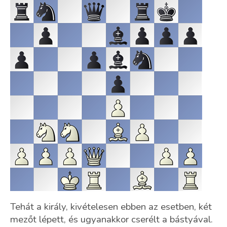
Tehát a király, kivételesen ebben az esetben, két
mezőt lépett, és ugyanakkor cserélt a bástyával.