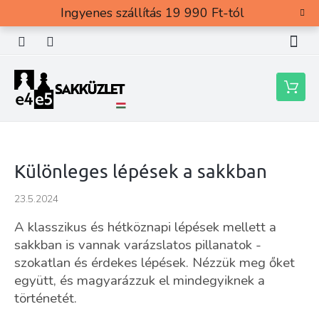
Ugrás
Ingyenes szállítás 19 990 Ft-tól
a
fő
tartalomhoz
Kosár
Különleges lépések a sakkban
23.5.2024
A klasszikus és hétköznapi lépések mellett a
sakkban is vannak varázslatos pillanatok -
szokatlan és érdekes lépések. Nézzük meg őket
együtt, és magyarázzuk el mindegyiknek a
történetét.