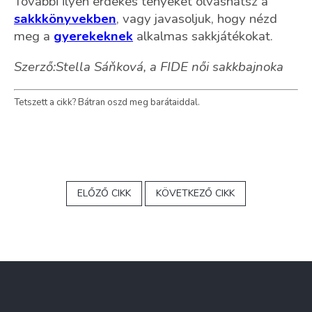
További ilyen érdekes tényeket olvashatsz a
sakkkönyvekben
, vagy javasoljuk, hogy nézd
meg a
gyerekeknek
alkalmas sakkjátékokat.
Szerző:Stella Sáňková, a FIDE női sakkbajnoka
Tetszett a cikk? Bátran oszd meg barátaiddal.
ELŐZŐ CIKK
KÖVETKEZŐ CIKK
L
á
b