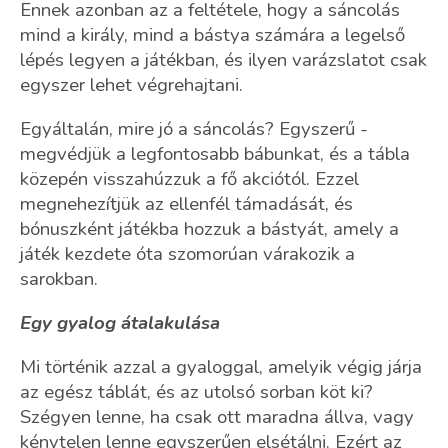
Ennek azonban az a feltétele, hogy a sáncolás
mind a király, mind a bástya számára a legelső
lépés legyen a játékban, és ilyen varázslatot csak
egyszer lehet végrehajtani.
Egyáltalán, mire jó a sáncolás? Egyszerű -
megvédjük a legfontosabb bábunkat, és a tábla
közepén visszahúzzuk a fő akciótól. Ezzel
megnehezítjük az ellenfél támadását, és
bónuszként játékba hozzuk a bástyát, amely a
játék kezdete óta szomorúan várakozik a
sarokban.
Egy gyalog átalakulása
Mi történik azzal a gyaloggal, amelyik végig járja
az egész táblát, és az utolsó sorban köt ki?
Szégyen lenne, ha csak ott maradna állva, vagy
kénytelen lenne egyszerűen elsétálni. Ezért az