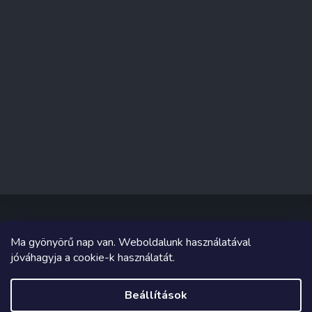
Ma gyönyörű nap van. Weboldalunk használatával
Copyright 2026
Sakküzlet
. Minden jog fenntartva.
jóváhagyja a cookie-k használatát.
Grafika és megvalósítás innen
Tomáš Hlad
&
Shoptetak.cz
.
Beállítások