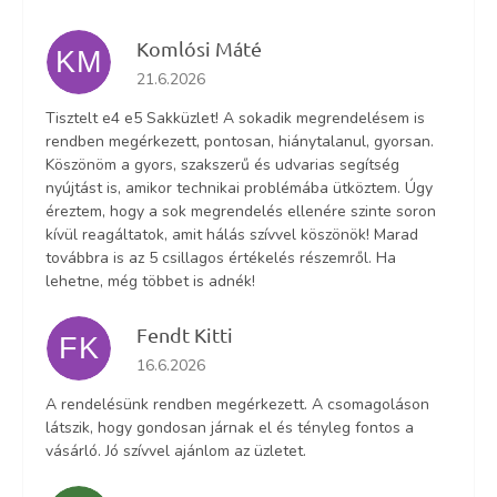
Komlósi Máté
KM
Az áruház értékelése 5-ből 5 csillag.
21.6.2026
Tisztelt e4 e5 Sakküzlet! A sokadik megrendelésem is
rendben megérkezett, pontosan, hiánytalanul, gyorsan.
Köszönöm a gyors, szakszerű és udvarias segítség
nyújtást is, amikor technikai problémába ütköztem. Úgy
éreztem, hogy a sok megrendelés ellenére szinte soron
kívül reagáltatok, amit hálás szívvel köszönök! Marad
továbbra is az 5 csillagos értékelés részemről. Ha
lehetne, még többet is adnék!
Fendt Kitti
FK
Az áruház értékelése 5-ből 5 csillag.
16.6.2026
A rendelésünk rendben megérkezett. A csomagoláson
látszik, hogy gondosan járnak el és tényleg fontos a
vásárló. Jó szívvel ajánlom az üzletet.