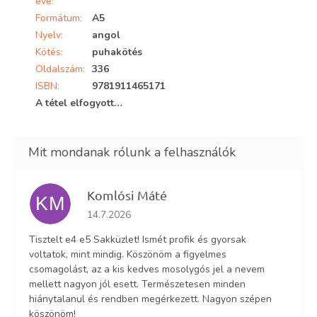
éve
:
Formátum
:
A5
Nyelv
:
angol
Kötés
:
puhakötés
Oldalszám
:
336
ISBN
:
9781911465171
A tétel elfogyott…
Komlósi Máté
KM
Az áruház értékelése 5-ből 5 csillag.
14.7.2026
Tisztelt e4 e5 Sakküzlet! Ismét profik és gyorsak
voltatok, mint mindig. Köszönöm a figyelmes
csomagolást, az a kis kedves mosolygós jel a nevem
mellett nagyon jól esett. Természetesen minden
hiánytalanul és rendben megérkezett. Nagyon szépen
köszönöm!