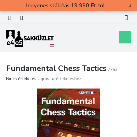
Ugrás
Ingyenes szállítás 19 990 Ft-tól
a
fő
tartalomhoz
Kosár
Fundamental Chess Tactics
7753
A
Nincs értékelés
Ugrás az értékeléshez
termék
átlagos
értékelése
5-
ből
0,0
csillag.