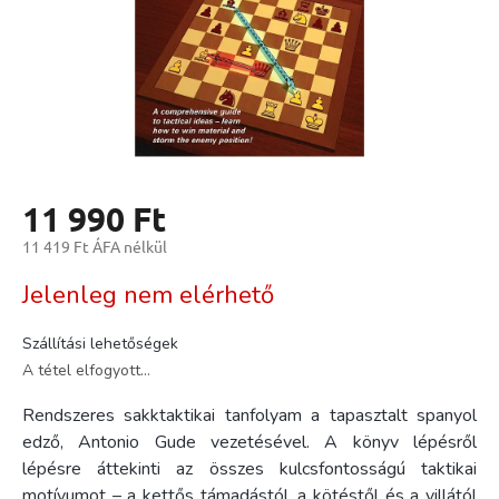
11 990 Ft
11 419 Ft ÁFA nélkül
Egységár:
Jelenleg nem elérhető
Szállítási lehetőségek
A tétel elfogyott…
Rendszeres sakktaktikai tanfolyam a tapasztalt spanyol
edző, Antonio Gude vezetésével. A könyv lépésről
lépésre áttekinti az összes kulcsfontosságú taktikai
motívumot – a kettős támadástól, a kötéstől és a villától