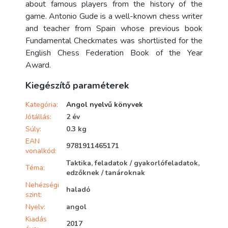
about famous players from the history of the
game. Antonio Gude is a well-known chess writer
and teacher from Spain whose previous book
Fundamental Checkmates was shortlisted for the
English Chess Federation Book of the Year
Award.
Kiegészítő paraméterek
Kategória
:
Angol nyelvű könyvek
Jótállás
:
2 év
Súly
:
0.3 kg
EAN
9781911465171
vonalkód
:
Taktika, feladatok / gyakorlófeladatok,
Téma
:
edzőknek / tanároknak
Nehézségi
haladó
szint
:
Nyelv
:
angol
Kiadás
2017