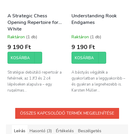
A Strategic Chess
Understanding Rook
Opening Repertoire for
Endgames
White
Raktáron
(1 db)
Raktáron
(1 db)
9 190 Ft
9 190 Ft
KOSÁRBA
KOSÁRBA
Stratégiai debütáló repertoár a
A bástyás végjáték a
fehérnek, az 1.Jf3 és 2.c4
gyakorlatban a leggyakoribb –
lépéseken alapulva – egy
és gyakran a legnehezebb is.
rugalmas...
Karsten Müller...
ÖSSZES KAPCSOLÓDÓ TERMÉK MEGJELENÍTÉSE
Leírás
Hasonló (3)
Értékelés
Beszélgetés