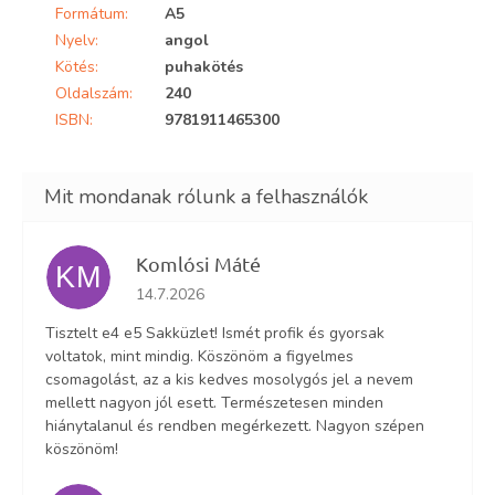
Formátum
:
A5
Nyelv
:
angol
Kötés
:
puhakötés
Oldalszám
:
240
ISBN
:
9781911465300
Komlósi Máté
KM
Az áruház értékelése 5-ből 5 csillag.
14.7.2026
Tisztelt e4 e5 Sakküzlet! Ismét profik és gyorsak
voltatok, mint mindig. Köszönöm a figyelmes
csomagolást, az a kis kedves mosolygós jel a nevem
mellett nagyon jól esett. Természetesen minden
hiánytalanul és rendben megérkezett. Nagyon szépen
köszönöm!