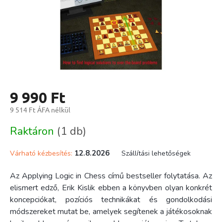
9 990 Ft
9 514 Ft ÁFA nélkül
Egységár:
Raktáron
(1 db)
12.8.2026
Várható kézbesítés:
Szállítási lehetőségek
Az Applying Logic in Chess című bestseller folytatása. Az
elismert edző, Erik Kislik ebben a könyvben olyan konkrét
koncepciókat, pozíciós technikákat és gondolkodási
módszereket mutat be, amelyek segítenek a játékosoknak