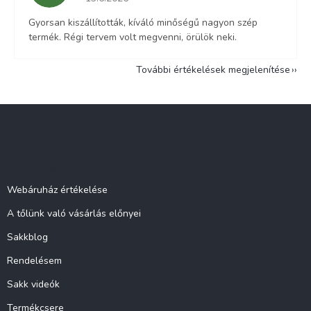
Gyorsan kiszállították, kíváló minőségű nagyon szép
termék. Régi tervem volt megvenni, örülök neki.
További értékelések megjelenítése
L
á
b
l
Információ
é
c
Webáruház értékelése
A tőlünk való vásárlás előnyei
Sakkblog
Rendelésem
Sakk videók
Termékcsere