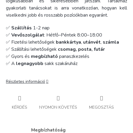
logikusabban és sikeresebben játszani. Tartalmaz
gyakorlati tanácsokat is arra vonatkozóan, hogyan kell
viselkedni jobb és rosszabb pozíciókban egyaránt.
✅
Szállítás
1-2 nap
✅
Vevőszolgálat
: Hétfő–Péntek 8:00–18:00
✅ Fizetési lehetőségek
bankkártya
,
utánvét
,
számla
✅ Szállítási lehetőségek
csomag, posta, futár
✅ Gyors és
megbízható
panaszkezelés
✅ A
legnagyobb
sakk szakáruház
Részletes információ
KÉRDÉS
NYOMON KÖVETÉS
MEGOSZTÁS
Megbízhatóság