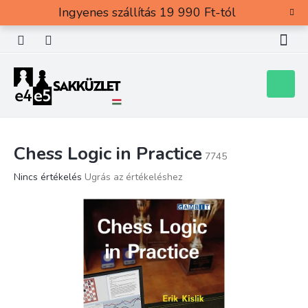
Ugrás
Ingyenes szállítás 19 990 Ft-tól
a
fő
tartalomhoz
Kosár
Chess Logic in Practice
7745
A
Nincs értékelés
Ugrás az értékeléshez
termék
átlagos
értékelése
5-
ből
0,0
csillag.