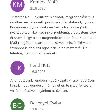
Komlósi Máté
KM
Az áruház értékelése 5-ből 5 csillag.
21.6.2026
Tisztelt e4 e5 Sakküzlet! A sokadik megrendelésem is
rendben megérkezett, pontosan, hiánytalanul, gyorsan.
Köszönöm a gyors, szakszerű és udvarias segítség
nyújtást is, amikor technikai problémába ütköztem. Úgy
éreztem, hogy a sok megrendelés ellenére szinte soron
kívül reagáltatok, amit hálás szívvel köszönök! Marad
továbbra is az 5 csillagos értékelés részemről. Ha
lehetne, még többet is adnék!
Fendt Kitti
FK
Az áruház értékelése 5-ből 5 csillag.
16.6.2026
A rendelésünk rendben megérkezett. A csomagoláson
látszik, hogy gondosan járnak el és tényleg fontos a
vásárló. Jó szívvel ajánlom az üzletet.
Besenyei Csaba
BC
Az áruház értékelése 5-ből 5 csillag.
13.6.2026