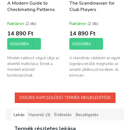
A Modern Guide to
The Scandinavian for
Checkmating Patterns
Club Players
Raktáron
(2 db)
Raktáron
(2 db)
14 890 Ft
14 890 Ft
KOSÁRBA
KOSÁRBA
Minden sakkozó végső célja az
A skandináv védelem az egyik
ellenfél mattolása. Ennek a
legnépszerűbb megnyitás az
mindent eldöntő
amatőr játékosok körében, és
kombinációnak...
könnyen...
ÖSSZES KAPCSOLÓDÓ TERMÉK MEGJELENÍTÉSE
Leírás
Hasonló (3)
Értékelés
Beszélgetés
Termék részletes leírása