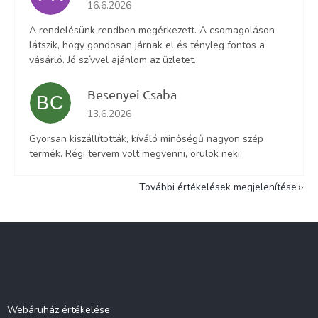
Az áruház értékelése 5-ből 5 csillag.
16.6.2026
A rendelésünk rendben megérkezett. A csomagoláson
látszik, hogy gondosan járnak el és tényleg fontos a
vásárló. Jó szívvel ajánlom az üzletet.
Besenyei Csaba
BC
Az áruház értékelése 5-ből 5 csillag.
13.6.2026
Gyorsan kiszállították, kíváló minőségű nagyon szép
termék. Régi tervem volt megvenni, örülök neki.
További értékelések megjelenítése
L
á
b
l
Információ
é
c
Webáruház értékelése