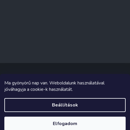
Ma gyönyörű nap van. Weboldalunk használatával
Copyright 2026
Sakküzlet
. Minden jog fenntartva.
jóváhagyja a cookie-k használatát.
Grafika és megvalósítás innen
Tomáš Hlad
&
Shoptetak.cz
.
Beállítások
Shoptet készítette
Elfogadom