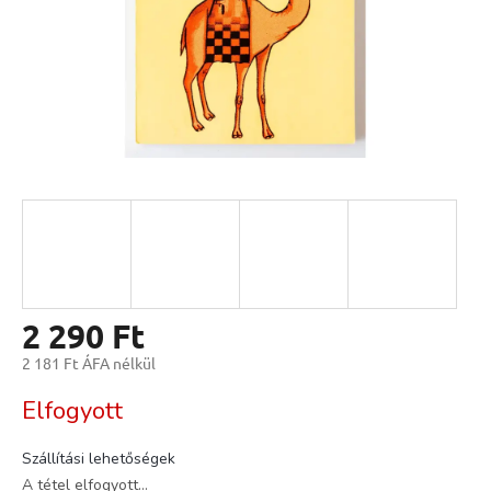
2 290 Ft
2 181 Ft ÁFA nélkül
Egységár:
Elfogyott
Szállítási lehetőségek
A tétel elfogyott…