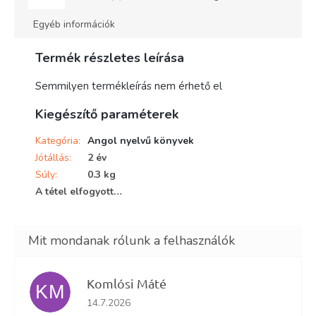
Egyéb információk
Termék részletes leírása
Semmilyen termékleírás nem érhető el
Kiegészítő paraméterek
Kategória
:
Angol nyelvű könyvek
Jótállás
:
2 év
Súly
:
0.3 kg
A tétel elfogyott…
Komlósi Máté
KM
Az áruház értékelése 5-ből 5 csillag.
14.7.2026