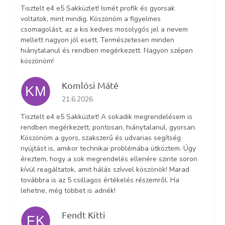
Tisztelt e4 e5 Sakküzlet! Ismét profik és gyorsak
voltatok, mint mindig. Köszönöm a figyelmes
csomagolást, az a kis kedves mosolygós jel a nevem
mellett nagyon jól esett. Természetesen minden
hiánytalanul és rendben megérkezett. Nagyon szépen
köszönöm!
Komlósi Máté
KM
Az áruház értékelése 5-ből 5 csillag.
21.6.2026
Tisztelt e4 e5 Sakküzlet! A sokadik megrendelésem is
rendben megérkezett, pontosan, hiánytalanul, gyorsan.
Köszönöm a gyors, szakszerű és udvarias segítség
nyújtást is, amikor technikai problémába ütköztem. Úgy
éreztem, hogy a sok megrendelés ellenére szinte soron
kívül reagáltatok, amit hálás szívvel köszönök! Marad
továbbra is az 5 csillagos értékelés részemről. Ha
lehetne, még többet is adnék!
Fendt Kitti
FK