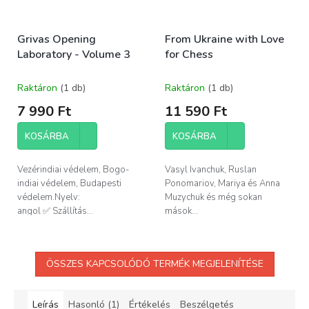
Grivas Opening
From Ukraine with Love
Laboratory - Volume 3
for Chess
Raktáron
(1 db)
Raktáron
(1 db)
7 990 Ft
11 590 Ft
KOSÁRBA
KOSÁRBA
Vezérindiai védelem, Bogo-
Vasyl Ivanchuk, Ruslan
indiai védelem, Budapesti
Ponomariov, Mariya és Anna
védelem.Nyelv:
Muzychuk és még sokan
angol ✅ Szállítás...
mások...
ÖSSZES KAPCSOLÓDÓ TERMÉK MEGJELENÍTÉSE
Leírás
Hasonló (1)
Értékelés
Beszélgetés