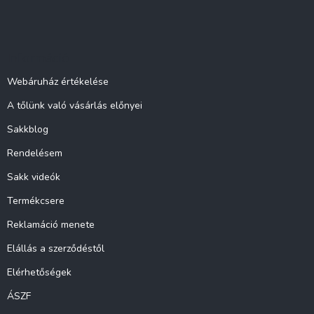
L
á
b
l
Információ
é
c
Webáruház értékelése
A tőlünk való vásárlás előnyei
Sakkblog
Rendelésem
Sakk videók
Termékcsere
Reklamáció menete
Elállás a szerződéstől
Elérhetőségek
ÁSZF