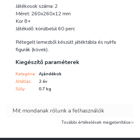
Játékosok száma: 2
Méret: 260x260x12 mm
Kor 8+
Játékidő: körülbelül 60 perc
Rétegelt lemezből készült játéktábla és nyírfa
figurák (kövek).
Kiegészítő paraméterek
Kategória
:
Ajándékok
Jótállás
:
2 év
Súly
:
0.7 kg
További értékelések megjelenítése