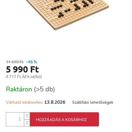
11 690 Ft
–48 %
5 990 Ft
4 717 Ft ÁFA nélkül
Egységár:
Raktáron
(>5 db)
13.8.2026
Várható kézbesítés:
Szállítási lehetőségek
HOZZÁADÁS A KOSÁRHOZ