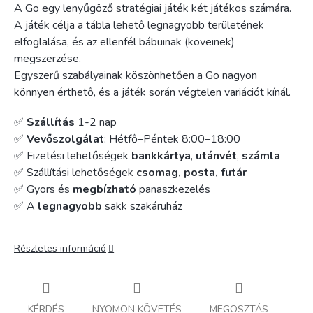
A Go egy lenyűgöző stratégiai játék két játékos számára.
A játék célja a tábla lehető legnagyobb területének
elfoglalása, és az ellenfél bábuinak (köveinek)
megszerzése.
Egyszerű szabályainak köszönhetően a Go nagyon
könnyen érthető, és a játék során végtelen variációt kínál.
✅
Szállítás
1-2 nap
✅
Vevőszolgálat
: Hétfő–Péntek 8:00–18:00
✅ Fizetési lehetőségek
bankkártya
,
utánvét
,
számla
✅ Szállítási lehetőségek
csomag, posta, futár
✅ Gyors és
megbízható
panaszkezelés
✅ A
legnagyobb
sakk szakáruház
Részletes információ
KÉRDÉS
NYOMON KÖVETÉS
MEGOSZTÁS