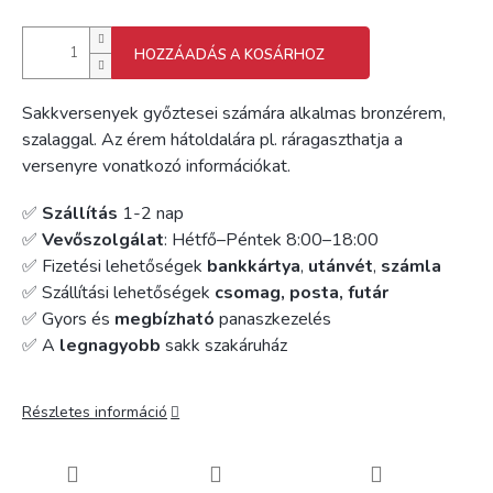
HOZZÁADÁS A KOSÁRHOZ
Sakkversenyek győztesei számára alkalmas bronzérem,
szalaggal. Az érem hátoldalára pl. ráragaszthatja a
versenyre vonatkozó információkat.
✅
Szállítás
1-2 nap
✅
Vevőszolgálat
: Hétfő–Péntek 8:00–18:00
✅ Fizetési lehetőségek
bankkártya
,
utánvét
,
számla
✅ Szállítási lehetőségek
csomag, posta, futár
✅ Gyors és
megbízható
panaszkezelés
✅ A
legnagyobb
sakk szakáruház
Részletes információ