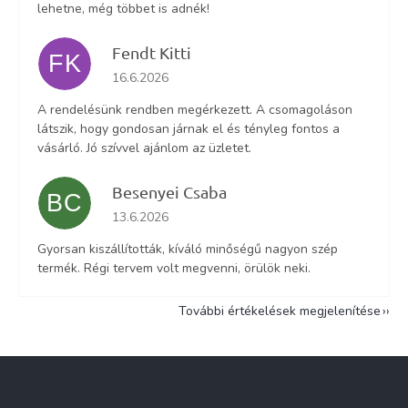
lehetne, még többet is adnék!
Fendt Kitti
FK
Az áruház értékelése 5-ből 5 csillag.
16.6.2026
A rendelésünk rendben megérkezett. A csomagoláson
látszik, hogy gondosan járnak el és tényleg fontos a
vásárló. Jó szívvel ajánlom az üzletet.
Besenyei Csaba
BC
Az áruház értékelése 5-ből 5 csillag.
13.6.2026
Gyorsan kiszállították, kíváló minőségű nagyon szép
termék. Régi tervem volt megvenni, örülök neki.
További értékelések megjelenítése
L
á
b