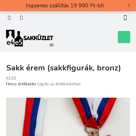
Ugrás
Ingyenes szállítás 19 990 Ft-tól
a
fő
tartalomhoz
Kosár
Sakk érem (sakkfigurák, bronz)
6110
A
Nincs értékelés
Ugrás az értékeléshez
termék
átlagos
értékelése
5-
ből
0,0
csillag.