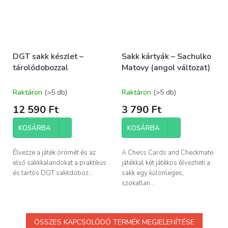
DGT sakk készlet –
Sakk kártyák – Sachulko
tárolódobozzal
Matovy (angol változat)
Raktáron
(>5 db)
Raktáron
(>5 db)
12 590 Ft
3 790 Ft
KOSÁRBA
KOSÁRBA
Élvezze a játék örömét és az
A Chess Cards and Checkmate
első sakkkalandokat a praktikus
játékkal két játékos élvezheti a
és tartós DGT sakkdoboz...
sakk egy különleges,
szokatlan...
ÖSSZES KAPCSOLÓDÓ TERMÉK MEGJELENÍTÉSE