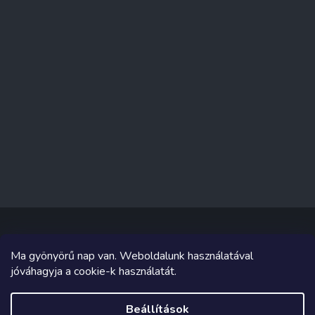
Ma gyönyörű nap van. Weboldalunk használatával
Copyright 2026
Sakküzlet
. Minden jog fenntartva.
jóváhagyja a cookie-k használatát.
Grafika és megvalósítás innen
Tomáš Hlad
&
Shoptetak.cz
.
Beállítások