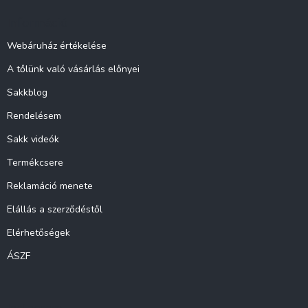
l
Információ
é
c
Webáruház értékelése
A tőlünk való vásárlás előnyei
Sakkblog
Rendelésem
Sakk videók
Termékcsere
Reklamáció menete
Elállás a szerződéstől
Elérhetőségek
ÁSZF
Instagram