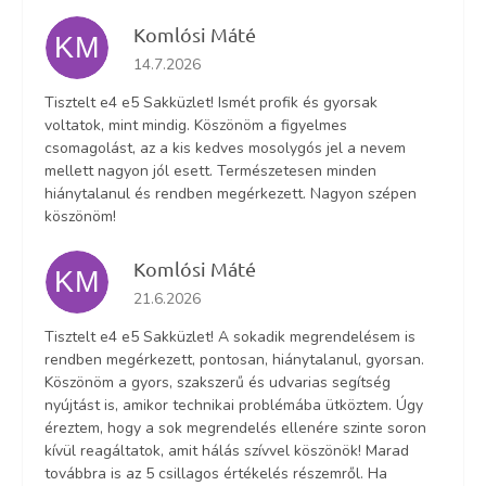
Komlósi Máté
KM
Az áruház értékelése 5-ből 5 csillag.
14.7.2026
Tisztelt e4 e5 Sakküzlet! Ismét profik és gyorsak
voltatok, mint mindig. Köszönöm a figyelmes
csomagolást, az a kis kedves mosolygós jel a nevem
mellett nagyon jól esett. Természetesen minden
hiánytalanul és rendben megérkezett. Nagyon szépen
köszönöm!
Komlósi Máté
KM
Az áruház értékelése 5-ből 5 csillag.
21.6.2026
Tisztelt e4 e5 Sakküzlet! A sokadik megrendelésem is
rendben megérkezett, pontosan, hiánytalanul, gyorsan.
Köszönöm a gyors, szakszerű és udvarias segítség
nyújtást is, amikor technikai problémába ütköztem. Úgy
éreztem, hogy a sok megrendelés ellenére szinte soron
kívül reagáltatok, amit hálás szívvel köszönök! Marad
továbbra is az 5 csillagos értékelés részemről. Ha