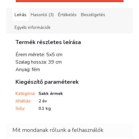
Leírás
Hasonló (3)
Értékelés
Beszélgetés
Egyéb információk
Termék részletes leírása
Érem mérete: 5x5 cm
Szalag hossza: 39 cm
Anyag: fém
Kiegészítő paraméterek
Kategória
:
Sakk érmek
Jótállás
:
2 év
Súly
:
0.1 kg