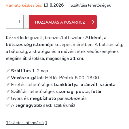
13.8.2026
Várható kézbesítés:
Szállítási lehetőségek
HOZZÁADÁS A KOSÁRHOZ
Kézzel kidolgozott, bronzosított szobor
Athéné, a
bölcsesség istennője
közepes méretben. A bölcsesség,
a bátorság, a stratégia és a művészetek védőszentjének
elegáns ábrázolása, magassága
31 cm
.
✅
Szállítás
1-2 nap
✅
Vevőszolgálat
: Hétfő–Péntek 8:00–18:00
✅ Fizetési lehetőségek
bankkártya
,
utánvét
,
számla
✅ Szállítási lehetőségek
csomag, posta, futár
✅ Gyors és
megbízható
panaszkezelés
✅ A
legnagyobb
sakk szakáruház
Részletes információ