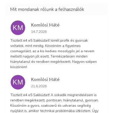
Komlósi Máté
KM
Az áruház értékelése 5-ből 5 csillag.
14.7.2026
Tisztelt e4 e5 Sakküzlet! Ismét profik és gyorsak
voltatok, mint mindig. Köszönöm a figyelmes
csomagolást, az a kis kedves mosolygós jel a nevem
mellett nagyon jól esett. Természetesen minden
hiánytalanul és rendben megérkezett. Nagyon szépen
köszönöm!
Komlósi Máté
KM
Az áruház értékelése 5-ből 5 csillag.
21.6.2026
Tisztelt e4 e5 Sakküzlet! A sokadik megrendelésem is
rendben megérkezett, pontosan, hiánytalanul, gyorsan.
Köszönöm a gyors, szakszerű és udvarias segítség
nyújtást is, amikor technikai problémába ütköztem. Úgy