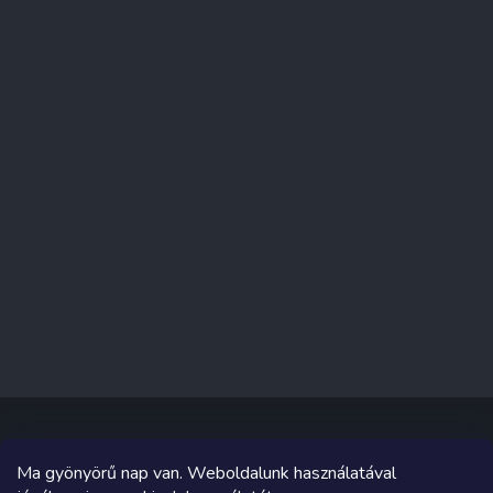
Ma gyönyörű nap van. Weboldalunk használatával
Copyright 2026
Sakküzlet
. Minden jog fenntartva.