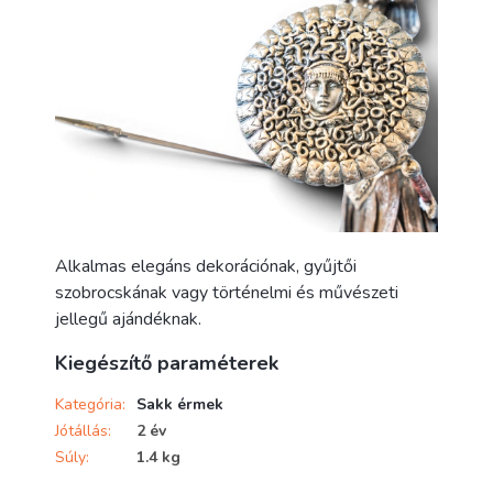
Alkalmas elegáns dekorációnak, gyűjtői
szobrocskának vagy történelmi és művészeti
jellegű ajándéknak.
Kiegészítő paraméterek
Kategória
:
Sakk érmek
Jótállás
:
2 év
Súly
:
1.4 kg