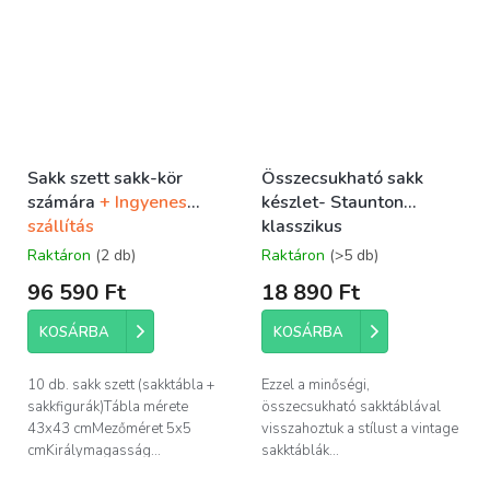
Sakk szett sakk-kör
Összecsukható sakk
számára
+ Ingyenes
készlet- Staunton
szállítás
klasszikus
Raktáron
(2 db)
Raktáron
(>5 db)
96 590 Ft
18 890 Ft
KOSÁRBA
KOSÁRBA
10 db. sakk szett (sakktábla +
Ezzel a minőségi,
sakkfigurák)Tábla mérete
összecsukható sakktáblával
43x43 cmMezőméret 5x5
visszahoztuk a stílust a vintage
cmKirálymagasság...
sakktáblák...