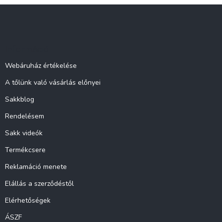
L
á
b
l
Információ
é
c
Webáruház értékelése
A tőlünk való vásárlás előnyei
Sakkblog
Rendelésem
Sakk videók
Termékcsere
Reklamáció menete
Elállás a szerződéstől
Elérhetőségek
ÁSZF