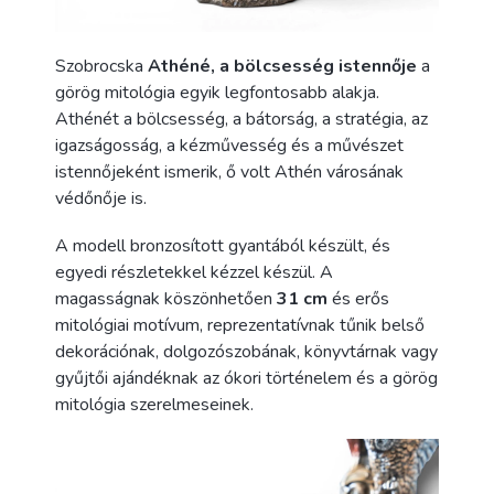
Szobrocska
Athéné, a bölcsesség istennője
a
görög mitológia egyik legfontosabb alakja.
Athénét a bölcsesség, a bátorság, a stratégia, az
igazságosság, a kézművesség és a művészet
istennőjeként ismerik, ő volt Athén városának
védőnője is.
A modell bronzosított gyantából készült, és
egyedi részletekkel kézzel készül. A
magasságnak köszönhetően
31 cm
és erős
mitológiai motívum, reprezentatívnak tűnik belső
dekorációnak, dolgozószobának, könyvtárnak vagy
gyűjtői ajándéknak az ókori történelem és a görög
mitológia szerelmeseinek.