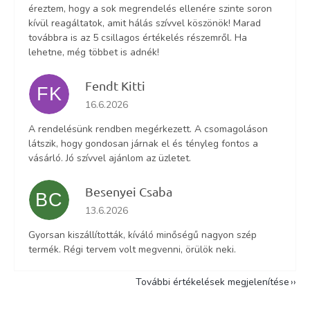
éreztem, hogy a sok megrendelés ellenére szinte soron
kívül reagáltatok, amit hálás szívvel köszönök! Marad
továbbra is az 5 csillagos értékelés részemről. Ha
lehetne, még többet is adnék!
Fendt Kitti
FK
Az áruház értékelése 5-ből 5 csillag.
16.6.2026
A rendelésünk rendben megérkezett. A csomagoláson
látszik, hogy gondosan járnak el és tényleg fontos a
vásárló. Jó szívvel ajánlom az üzletet.
Besenyei Csaba
BC
Az áruház értékelése 5-ből 5 csillag.
13.6.2026
Gyorsan kiszállították, kíváló minőségű nagyon szép
termék. Régi tervem volt megvenni, örülök neki.
További értékelések megjelenítése