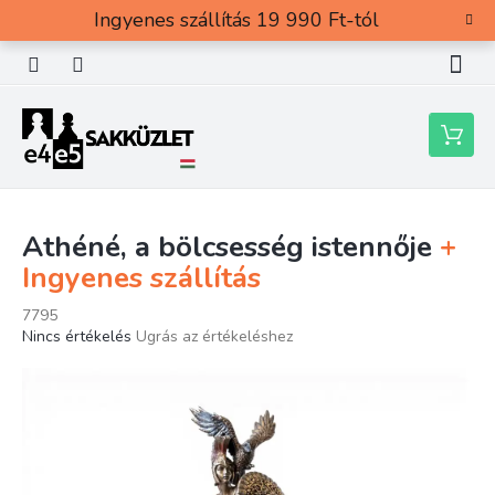
Ugrás
Ingyenes szállítás 19 990 Ft-tól
a
fő
tartalomhoz
Kosár
Athéné, a bölcsesség istennője
+
Ingyenes szállítás
7795
A
Nincs értékelés
Ugrás az értékeléshez
termék
átlagos
értékelése
5-
ből
0,0
csillag.