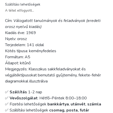
Szállítási lehetőségek
A tétel elfogyott…
Cím:
Válogatott tanulmányok és feladványok
(eredeti
orosz nyelvű kiadás)
Kiadás éve: 1969
Nyelv: orosz
Terjedelem: 141 oldal
Kötés típusa: keményfedeles
Formátum: A5
Állapot: kitűnő
Megjegyzés: Klasszikus sakkfeladványokat és
végjátéktípusokat bemutató gyűjtemény, fekete-fehér
diagramokkal illusztrálva
✅
Szállítás
1-2 nap
✅
Vevőszolgálat
: Hétfő–Péntek 8:00–18:00
✅ Fizetési lehetőségek
bankkártya
,
utánvét
,
számla
✅ Szállítási lehetőségek
csomag, posta, futár