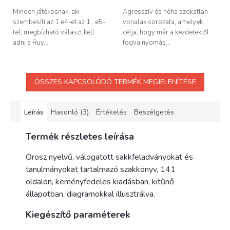
Minden játékosnak, aki
Agresszív és néha szokatlan
szembesíti az 1.e4-et az 1...e5-
vonalak sorozata, amelyek
tel, megbízható választ kell
célja, hogy már a kezdetektől
adni a Ruy...
fogva nyomás...
ÖSSZES KAPCSOLÓDÓ TERMÉK MEGJELENÍTÉSE
Leírás
Hasonló (3)
Értékelés
Beszélgetés
Termék részletes leírása
Orosz nyelvű, válogatott sakkfeladványokat és
tanulmányokat tartalmazó szakkönyv, 141
oldalon, keményfedeles kiadásban, kitűnő
állapotban, diagramokkal illusztrálva.
Kiegészítő paraméterek