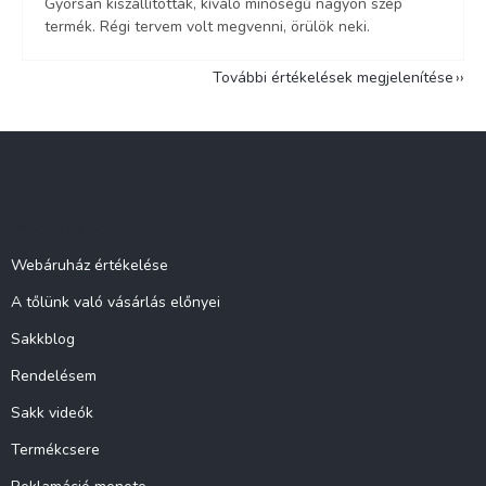
Gyorsan kiszállították, kíváló minőségű nagyon szép
termék. Régi tervem volt megvenni, örülök neki.
További értékelések megjelenítése
L
á
b
l
Információ
é
c
Webáruház értékelése
A tőlünk való vásárlás előnyei
Sakkblog
Rendelésem
Sakk videók
Termékcsere