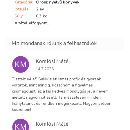
Kategória
:
Orosz nyelvű könyvek
Jótállás
:
2 év
Súly
:
0.3 kg
A tétel elfogyott…
Komlósi Máté
KM
Az áruház értékelése 5-ből 5 csillag.
14.7.2026
Tisztelt e4 e5 Sakküzlet! Ismét profik és gyorsak
voltatok, mint mindig. Köszönöm a figyelmes
csomagolást, az a kis kedves mosolygós jel a nevem
mellett nagyon jól esett. Természetesen minden
hiánytalanul és rendben megérkezett. Nagyon szépen
köszönöm!
Komlósi Máté
KM
Az áruház értékelése 5-ből 5 csillag.