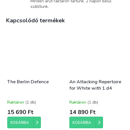
Minden árut raktáron tartunk. 2 napon belül
szállítunk.
Kapcsolódó termékek
The Berlin Defence
An Attacking Repertoire
for White with 1.d4
Raktáron
(1 db)
Raktáron
(1 db)
15 690 Ft
14 890 Ft
KOSÁRBA
KOSÁRBA