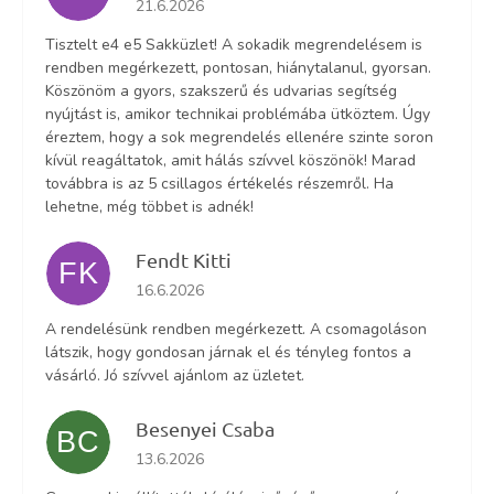
21.6.2026
Tisztelt e4 e5 Sakküzlet! A sokadik megrendelésem is
rendben megérkezett, pontosan, hiánytalanul, gyorsan.
Köszönöm a gyors, szakszerű és udvarias segítség
nyújtást is, amikor technikai problémába ütköztem. Úgy
éreztem, hogy a sok megrendelés ellenére szinte soron
kívül reagáltatok, amit hálás szívvel köszönök! Marad
továbbra is az 5 csillagos értékelés részemről. Ha
lehetne, még többet is adnék!
Fendt Kitti
FK
Az áruház értékelése 5-ből 5 csillag.
16.6.2026
A rendelésünk rendben megérkezett. A csomagoláson
látszik, hogy gondosan járnak el és tényleg fontos a
vásárló. Jó szívvel ajánlom az üzletet.
Besenyei Csaba
BC
Az áruház értékelése 5-ből 5 csillag.
13.6.2026