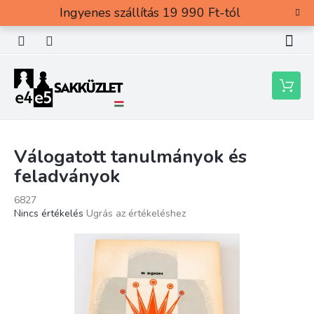
Ugrás
Ingyenes szállítás 19 990 Ft-tól
a
fő
tartalomhoz
Kosár
Válogatott tanulmányok és
feladványok
6827
A
Nincs értékelés
Ugrás az értékeléshez
termék
átlagos
értékelése
5-
ből
0,0
csillag.