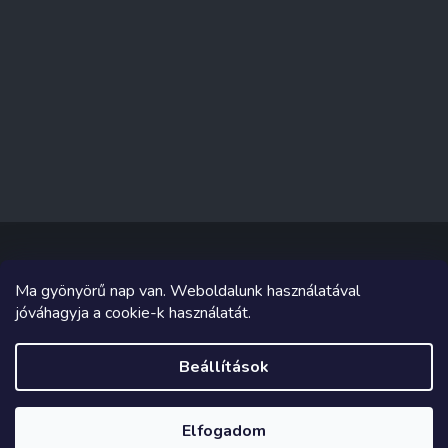
Ma gyönyörű nap van. Weboldalunk használatával
Copyright 2026
Sakküzlet
. Minden jog fenntartva.
jóváhagyja a cookie-k használatát.
Grafika és megvalósítás innen
Tomáš Hlad
&
Shoptetak.cz
.
Beállítások
Shoptet készítette
Elfogadom