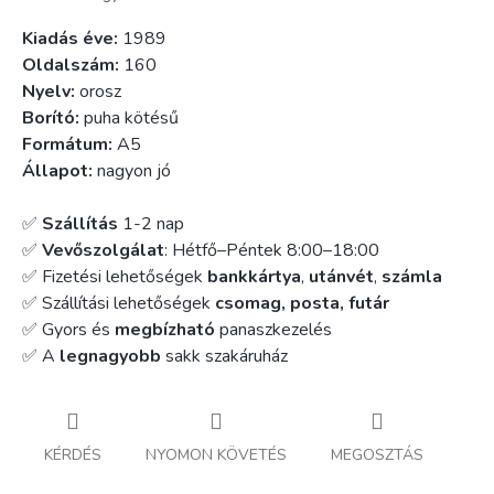
Kiadás éve:
1989
Oldalszám:
160
Nyelv:
orosz
Borító:
puha kötésű
Formátum:
A5
Állapot:
nagyon jó
✅
Szállítás
1-2 nap
✅
Vevőszolgálat
: Hétfő–Péntek 8:00–18:00
✅ Fizetési lehetőségek
bankkártya
,
utánvét
,
számla
✅ Szállítási lehetőségek
csomag, posta, futár
✅ Gyors és
megbízható
panaszkezelés
✅ A
legnagyobb
sakk szakáruház
KÉRDÉS
NYOMON KÖVETÉS
MEGOSZTÁS