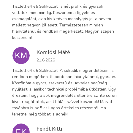
Tisztelt e4 e5 Sakküzlet! Ismét profik és gyorsak
voltatok, mint mindig. Köszönöm a figyelmes
csomagolást, az a kis kedves mosolygós jel a nevem
mellett nagyon jól esett. Természetesen minden
hiánytalanul és rendben megérkezett. Nagyon szépen
köszönöm!
Komlósi Máté
KM
Az áruház értékelése 5-ből 5 csillag.
21.6.2026
Tisztelt e4 e5 Sakküzlet! A sokadik megrendelésem is
rendben megérkezett, pontosan, hiánytalanul, gyorsan.
Köszönöm a gyors, szakszerű és udvarias segítség
nyújtást is, amikor technikai problémába ütköztem. Úgy
éreztem, hogy a sok megrendelés ellenére szinte soron
kívül reagáltatok, amit hálás szívvel köszönök! Marad
továbbra is az 5 csillagos értékelés részemről. Ha
lehetne, még többet is adnék!
Fendt Kitti
FK