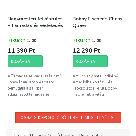
Nagymesteri felkészülés
Bobby Fischer's Chess
– Támadás és védekezés
Queen
Raktáron
(1 db)
Raktáron
(1 db)
11 390 Ft
12 290 Ft
KOSÁRBA
KOSÁRBA
A Támadás és védekezés című
Amikor egy fiatal indiai nő
könyvében Jacob Aagaard
Amerikába költözik, és
bemutatja a sakkban
kapcsolatba kerül Bobby
alkalmazott támadás és...
Fischerrel, a világ...
ÖSSZES KAPCSOLÓDÓ TERMÉK MEGJELENÍTÉSE
Leírás
Hasonló (3)
Értékelés
Beszélgetés