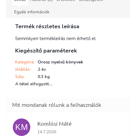
Egyéb információk
Termék részletes leírása
Semmilyen termékleírás nem érhető el
Kiegészítő paraméterek
Kategória
:
Orosz nyelvű könyvek
Jótállás
:
2 év
Súly
:
0.3 kg
A tétel elfogyott…
Komlósi Máté
KM
Az áruház értékelése 5-ből 5 csillag.
14.7.2026