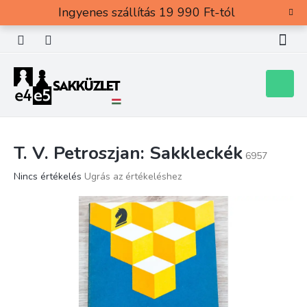
Ugrás
Ingyenes szállítás 19 990 Ft-tól
a
fő
tartalomhoz
Kosár
T. V. Petroszjan: Sakkleckék
6957
A
Nincs értékelés
Ugrás az értékeléshez
termék
átlagos
értékelése
5-
ből
0,0
csillag.