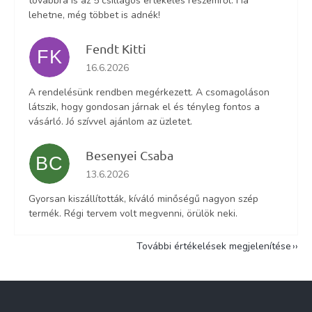
továbbra is az 5 csillagos értékelés részemről. Ha
lehetne, még többet is adnék!
Fendt Kitti
FK
Az áruház értékelése 5-ből 5 csillag.
16.6.2026
A rendelésünk rendben megérkezett. A csomagoláson
látszik, hogy gondosan járnak el és tényleg fontos a
vásárló. Jó szívvel ajánlom az üzletet.
Besenyei Csaba
BC
Az áruház értékelése 5-ből 5 csillag.
13.6.2026
Gyorsan kiszállították, kíváló minőségű nagyon szép
termék. Régi tervem volt megvenni, örülök neki.
További értékelések megjelenítése
L
á