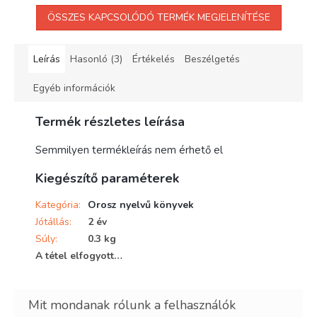
ÖSSZES KAPCSOLÓDÓ TERMÉK MEGJELENÍTÉSE
Leírás
Hasonló (3)
Értékelés
Beszélgetés
Egyéb információk
Termék részletes leírása
Semmilyen termékleírás nem érhető el
Kiegészítő paraméterek
Kategória
:
Orosz nyelvű könyvek
Jótállás
:
2 év
Súly
:
0.3 kg
A tétel elfogyott…