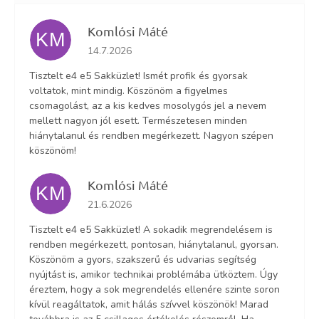
Komlósi Máté
KM
Az áruház értékelése 5-ből 5 csillag.
14.7.2026
Tisztelt e4 e5 Sakküzlet! Ismét profik és gyorsak
voltatok, mint mindig. Köszönöm a figyelmes
csomagolást, az a kis kedves mosolygós jel a nevem
mellett nagyon jól esett. Természetesen minden
hiánytalanul és rendben megérkezett. Nagyon szépen
köszönöm!
Komlósi Máté
KM
Az áruház értékelése 5-ből 5 csillag.
21.6.2026
Tisztelt e4 e5 Sakküzlet! A sokadik megrendelésem is
rendben megérkezett, pontosan, hiánytalanul, gyorsan.
Köszönöm a gyors, szakszerű és udvarias segítség
nyújtást is, amikor technikai problémába ütköztem. Úgy
éreztem, hogy a sok megrendelés ellenére szinte soron
kívül reagáltatok, amit hálás szívvel köszönök! Marad