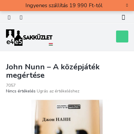
Ugrás
Ingyenes szállítás 19 990 Ft-tól
a
fő
tartalomhoz
Kosár
John Nunn – A középjáték
megértése
7057
A
Nincs értékelés
Ugrás az értékeléshez
termék
átlagos
értékelése
5-
ből
0,0
csillag.