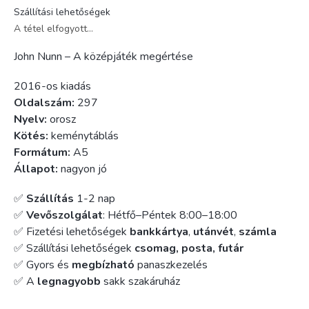
Szállítási lehetőségek
A tétel elfogyott…
John Nunn – A középjáték megértése
2016-os kiadás
Oldalszám:
297
Nyelv:
orosz
Kötés:
keménytáblás
Formátum:
A5
Állapot:
nagyon jó
✅
Szállítás
1-2 nap
✅
Vevőszolgálat
: Hétfő–Péntek 8:00–18:00
✅ Fizetési lehetőségek
bankkártya
,
utánvét
,
számla
✅ Szállítási lehetőségek
csomag, posta, futár
✅ Gyors és
megbízható
panaszkezelés
✅ A
legnagyobb
sakk szakáruház