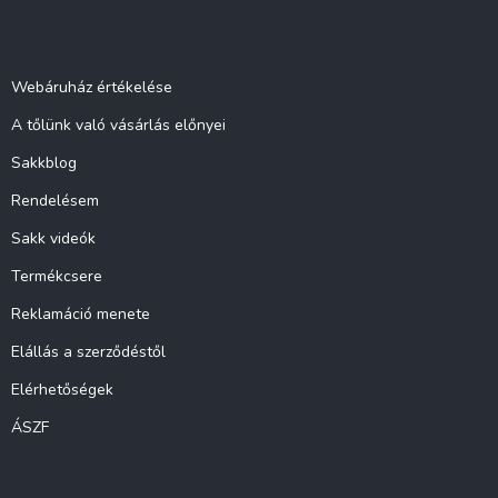
b
l
Információ
é
c
Webáruház értékelése
A tőlünk való vásárlás előnyei
Sakkblog
Rendelésem
Sakk videók
Termékcsere
Reklamáció menete
Elállás a szerződéstől
Elérhetőségek
ÁSZF