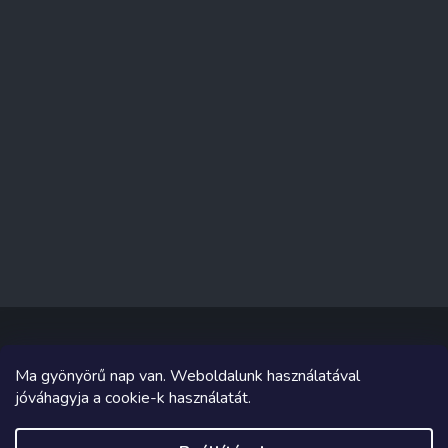
Ma gyönyörű nap van. Weboldalunk használatával
Copyright 2026
Sakküzlet
. Minden jog fenntartva.
jóváhagyja a cookie-k használatát.
Grafika és megvalósítás innen
Tomáš Hlad
&
Shoptetak.cz
.