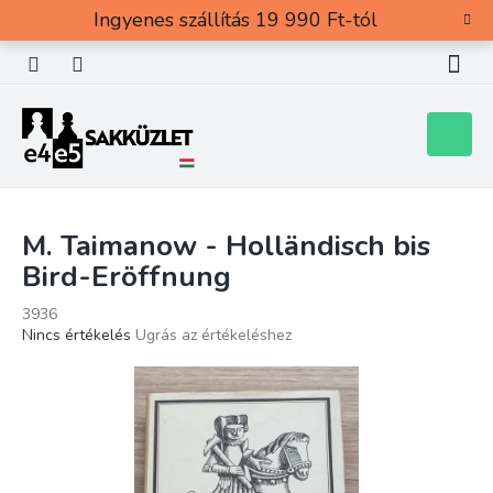
Ugrás
Ingyenes szállítás 19 990 Ft-tól
a
fő
tartalomhoz
Kosár
M. Taimanow - Holländisch bis
Bird-Eröffnung
3936
A
Nincs értékelés
Ugrás az értékeléshez
termék
átlagos
értékelése
5-
ből
0,0
csillag.