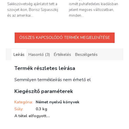
Sakkszövetség ajánlatot tett a
ismét puhafedeles kiadásban
szovjet ikon, Borisz Szpasszkij
jelent megses változatban,
és az amerikai...
minden...
ÖSSZES KAPCSOLÓDÓ TERMÉK MEGJELENÍTÉSE
Leírás
Hasonló (3)
Értékelés
Beszélgetés
Termék részletes leírása
Semmilyen termékleírás nem érhető el
Kiegészítő paraméterek
Kategória
:
Német nyelvű könyvek
Súly
:
0.3 kg
A tétel elfogyott…