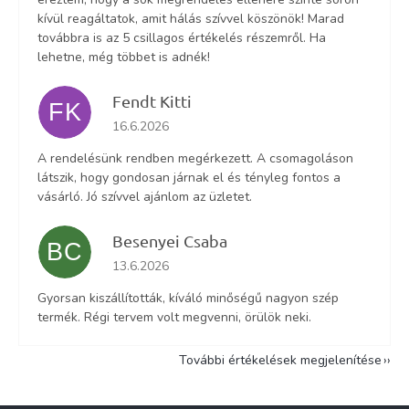
kívül reagáltatok, amit hálás szívvel köszönök! Marad
továbbra is az 5 csillagos értékelés részemről. Ha
lehetne, még többet is adnék!
Fendt Kitti
FK
Az áruház értékelése 5-ből 5 csillag.
16.6.2026
A rendelésünk rendben megérkezett. A csomagoláson
látszik, hogy gondosan járnak el és tényleg fontos a
vásárló. Jó szívvel ajánlom az üzletet.
Besenyei Csaba
BC
Az áruház értékelése 5-ből 5 csillag.
13.6.2026
Gyorsan kiszállították, kíváló minőségű nagyon szép
termék. Régi tervem volt megvenni, örülök neki.
További értékelések megjelenítése