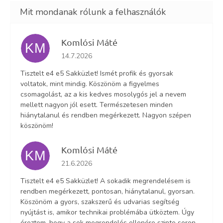
Komlósi Máté
KM
Az áruház értékelése 5-ből 5 csillag.
14.7.2026
Tisztelt e4 e5 Sakküzlet! Ismét profik és gyorsak
voltatok, mint mindig. Köszönöm a figyelmes
csomagolást, az a kis kedves mosolygós jel a nevem
mellett nagyon jól esett. Természetesen minden
hiánytalanul és rendben megérkezett. Nagyon szépen
köszönöm!
Komlósi Máté
KM
Az áruház értékelése 5-ből 5 csillag.
21.6.2026
Tisztelt e4 e5 Sakküzlet! A sokadik megrendelésem is
rendben megérkezett, pontosan, hiánytalanul, gyorsan.
Köszönöm a gyors, szakszerű és udvarias segítség
nyújtást is, amikor technikai problémába ütköztem. Úgy
éreztem, hogy a sok megrendelés ellenére szinte soron