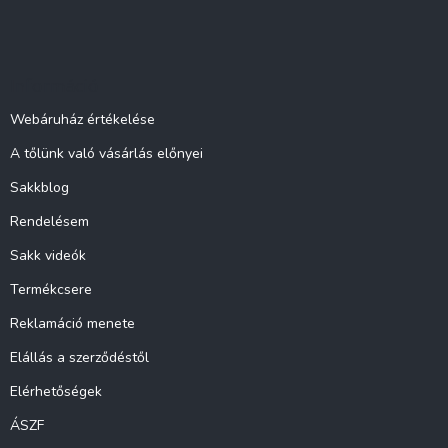
L
á
b
l
Információ
é
c
Webáruház értékelése
A tőlünk való vásárlás előnyei
Sakkblog
Rendelésem
Sakk videók
Termékcsere
Reklamáció menete
Elállás a szerződéstől
Elérhetőségek
ÁSZF