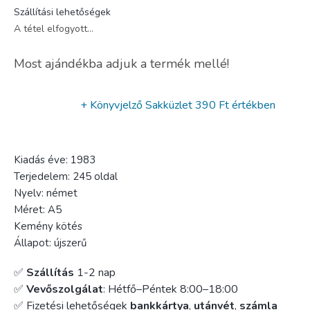
Szállítási lehetőségek
A tétel elfogyott…
Most ajándékba adjuk a termék mellé!
+ Könyvjelző Sakküzlet
390 Ft értékben
Kiadás éve: 1983
Terjedelem: 245 oldal
Nyelv: német
Méret: A5
Kemény kötés
Állapot: újszerű
✅
Szállítás
1-2 nap
✅
Vevőszolgálat
: Hétfő–Péntek 8:00–18:00
✅ Fizetési lehetőségek
bankkártya
,
utánvét
,
számla