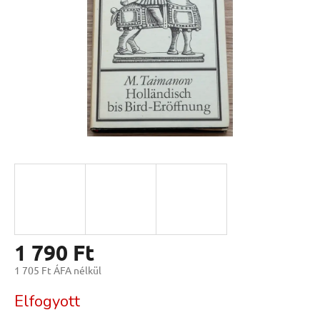
1 790 Ft
1 705 Ft ÁFA nélkül
Egységár:
Elfogyott