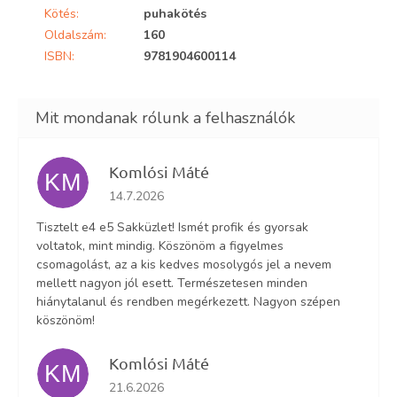
Kötés
:
puhakötés
Oldalszám
:
160
ISBN
:
9781904600114
Komlósi Máté
KM
Az áruház értékelése 5-ből 5 csillag.
14.7.2026
Tisztelt e4 e5 Sakküzlet! Ismét profik és gyorsak
voltatok, mint mindig. Köszönöm a figyelmes
csomagolást, az a kis kedves mosolygós jel a nevem
mellett nagyon jól esett. Természetesen minden
hiánytalanul és rendben megérkezett. Nagyon szépen
köszönöm!
Komlósi Máté
KM
Az áruház értékelése 5-ből 5 csillag.
21.6.2026