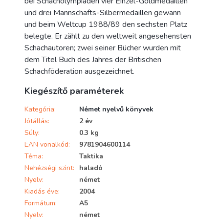
bei Schacholympiaden vier Einzel-Goldmedaillen
und drei Mannschafts-Silbermedaillen gewann
und beim Weltcup 1988/89 den sechsten Platz
belegte. Er zählt zu den weltweit angesehensten
Schachautoren; zwei seiner Bücher wurden mit
dem Titel Buch des Jahres der Britischen
Schachföderation ausgezeichnet.
Kiegészítő paraméterek
Kategória
:
Német nyelvű könyvek
Jótállás
:
2 év
Súly
:
0.3 kg
EAN vonalkód
:
9781904600114
Téma
:
Taktika
Nehézségi szint
:
haladó
Nyelv
:
német
Kiadás éve
:
2004
Formátum
:
A5
Nyelv
:
német