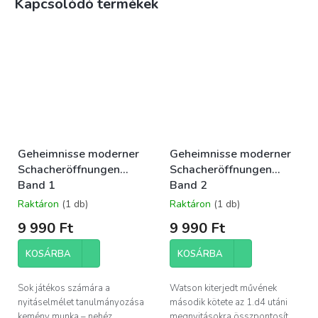
Kapcsolódó termékek
Geheimnisse moderner
Geheimnisse moderner
Schacheröffnungen
Schacheröffnungen
Band 1
Band 2
Raktáron
(1 db)
Raktáron
(1 db)
9 990 Ft
9 990 Ft
KOSÁRBA
KOSÁRBA
Sok játékos számára a
Watson kiterjedt művének
nyitáselmélet tanulmányozása
második kötete az 1.d4 utáni
kemény munka – nehéz
megnyitásokra összpontosít.