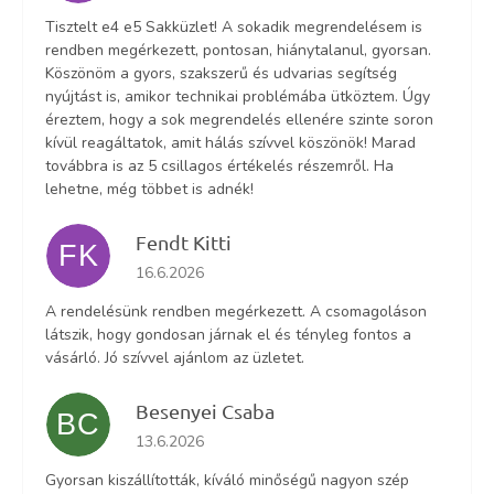
Tisztelt e4 e5 Sakküzlet! A sokadik megrendelésem is
rendben megérkezett, pontosan, hiánytalanul, gyorsan.
Köszönöm a gyors, szakszerű és udvarias segítség
nyújtást is, amikor technikai problémába ütköztem. Úgy
éreztem, hogy a sok megrendelés ellenére szinte soron
kívül reagáltatok, amit hálás szívvel köszönök! Marad
továbbra is az 5 csillagos értékelés részemről. Ha
lehetne, még többet is adnék!
Fendt Kitti
FK
Az áruház értékelése 5-ből 5 csillag.
16.6.2026
A rendelésünk rendben megérkezett. A csomagoláson
látszik, hogy gondosan járnak el és tényleg fontos a
vásárló. Jó szívvel ajánlom az üzletet.
Besenyei Csaba
BC
Az áruház értékelése 5-ből 5 csillag.
13.6.2026
Gyorsan kiszállították, kíváló minőségű nagyon szép