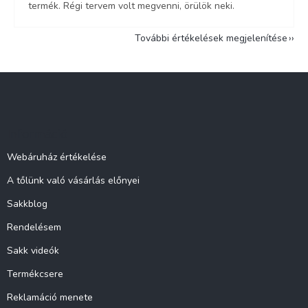
termék. Régi tervem volt megvenni, örülök neki.
További értékelések megjelenítése
L
á
b
l
Információ
é
c
Webáruház értékelése
A tőlünk való vásárlás előnyei
Sakkblog
Rendelésem
Sakk videók
Termékcsere
Reklamáció menete