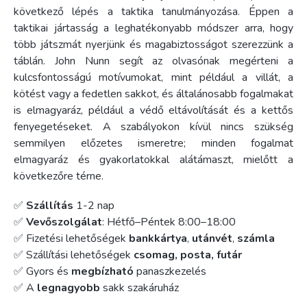
következő lépés a taktika tanulmányozása. Éppen a
taktikai jártasság a leghatékonyabb módszer arra, hogy
több játszmát nyerjünk és magabiztosságot szerezzünk a
táblán. John Nunn segít az olvasónak megérteni a
kulcsfontosságú motívumokat, mint például a villát, a
kötést vagy a fedetlen sakkot, és általánosabb fogalmakat
is elmagyaráz, például a védő eltávolítását és a kettős
fenyegetéseket. A szabályokon kívül nincs szükség
semmilyen előzetes ismeretre; minden fogalmat
elmagyaráz és gyakorlatokkal alátámaszt, mielőtt a
következőre térne.
✅
Szállítás
1-2 nap
✅
Vevőszolgálat
: Hétfő–Péntek 8:00–18:00
✅ Fizetési lehetőségek
bankkártya
,
utánvét
,
számla
✅ Szállítási lehetőségek
csomag, posta, futár
✅ Gyors és
megbízható
panaszkezelés
✅ A
legnagyobb
sakk szakáruház