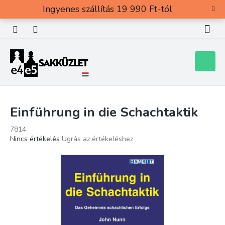
Ugrás
Ingyenes szállítás 19 990 Ft-tól
a
fő
tartalomhoz
Kosár
Einführung in die Schachtaktik
7814
A
Nincs értékelés
Ugrás az értékeléshez
termék
átlagos
értékelése
5-
ből
0,0
csillag.