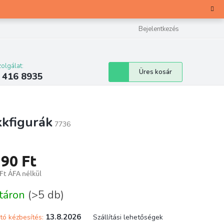
Bejelentkezés
olgálat:
Kosár
Üres kosár
 416 8935
kfigurák
7736
190 Ft
Ft ÁFA nélkül
ár:
táron
(>5 db)
13.8.2026
tó kézbesítés:
Szállítási lehetőségek