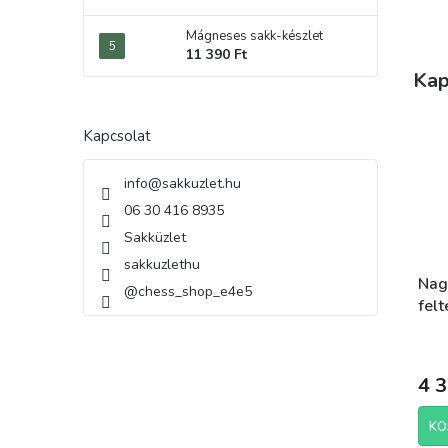
Mágneses sakk-készlet
11 390 Ft
Kap
Kapcsolat
info
@
sakkuzlet.hu
06 30 416 8935
Sakküzlet
sakkuzlethu
Nag
@chess_shop_e4e5
fel
4 3
KO