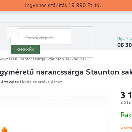
Ingyenes szállítás 19 990 Ft-tól
Ügyfélsz
06 30
KERESÉS
gyméretű narancssárga Staunton sakkfigurák
gyméretű narancssárga Staunton sak
 értékelés
Ugrás az értékeléshez
ék
3 
os
elése
2 512 
Egység
Rak
g.
Várha