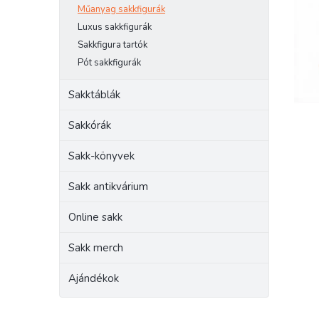
e
Műanyag sakkfigurák
l
Luxus sakkfigurák
Sakkfigura tartók
Pót sakkfigurák
Sakktáblák
Sakkórák
Sakk-könyvek
Sakk antikvárium
Online sakk
Sakk merch
Ajándékok