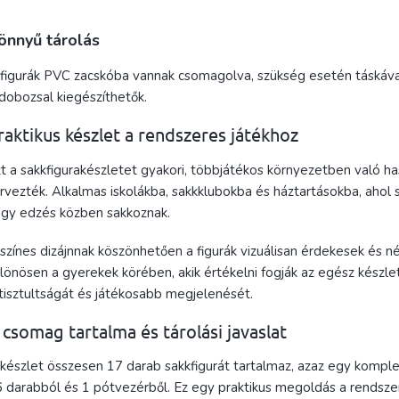
önnyű tárolás
figurák PVC zacskóba vannak csomagolva, szükség esetén táskáv
dobozsal kiegészíthetők.
raktikus készlet a rendszeres játékhoz
t a sakkfigurakészletet gyakori, többjátékos környezetben való ha
rvezték. Alkalmas iskolákba, sakkklubokba és háztartásokba, ahol
gy edzés közben sakkoznak.
színes dizájnnak köszönhetően a figurák vizuálisan érdekesek és n
lönösen a gyerekek körében, akik értékelni fogják az egész készle
tisztultságát és játékosabb megjelenését.
 csomag tartalma és tárolási javaslat
készlet összesen 17 darab sakkfigurát tartalmaz, azaz egy komple
 darabból és 1 pótvezérből. Ez egy praktikus megoldás a rendsze