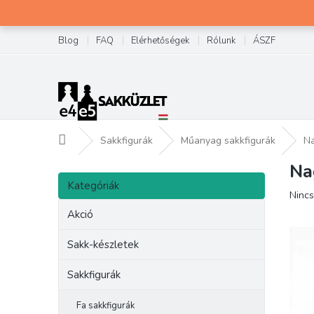
Ugrás
a
fő
Blog
FAQ
Elérhetőségek
Rólunk
ÁSZF
tartalomhoz
Kezdőlap
Sakkfigurák
Műanyag sakkfigurák
Na
Na
O
Kategóriák
l
Kategóriák
átugrása
A
Nincs
d
term
a
Akció
átlag
l
érték
s
Sakk-készletek
5-
ó
ből
p
Sakkfigurák
0,0
csilla
a
n
Fa sakkfigurák