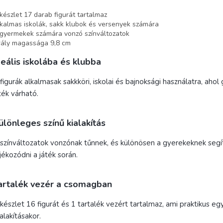
készlet 17 darab figurát tartalmaz
kalmas iskolák, sakk klubok és versenyek számára
gyermekek számára vonzó színváltozatok
rály magassága 9,8 cm
deális iskolába és klubba
figurák alkalmasak sakkköri, iskolai és bajnoksági használatra, ahol
ték várható.
ülönleges színű kialakítás
színváltozatok vonzónak tűnnek, és különösen a gyerekeknek segí
jékozódni a játék során.
artalék vezér a csomagban
készlet 16 figurát és 1 tartalék vezért tartalmaz, ami praktikus e
alakításakor.