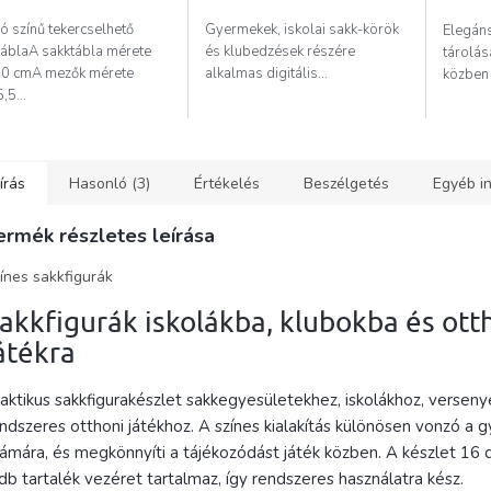
5,0
ó színű tekercselhető
Gyermekek, iskolai sakk-körök
Elegáns
csillag.
táblaA sakktábla mérete
és klubedzések részére
tárolás
0 cmA mezők mérete
alkalmas digitális...
közben 
,5...
írás
Hasonló (3)
Értékelés
Beszélgetés
Egyéb i
ermék részletes leírása
ínes sakkfigurák
akkfigurák iskolákba, klubokba és ott
átékra
aktikus sakkfigurakészlet sakkegyesületekhez, iskolákhoz, versen
ndszeres otthoni játékhoz. A színes kialakítás különösen vonzó a
ámára, és megkönnyíti a tájékozódást játék közben. A készlet 16 d
db tartalék vezéret tartalmaz, így rendszeres használatra kész.