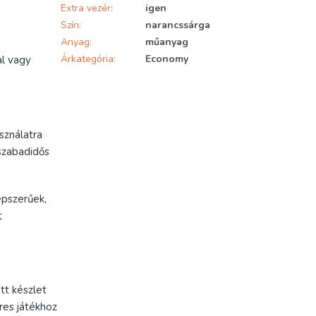
Extra vezér
:
igen
Szín
:
narancssárga
Anyag
:
műanyag
Árkategória
:
Economy
al vagy
sználatra
 szabadidős
épszerűek,
t
tt készlet
res játékhoz