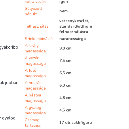
Extra vezér
:
igen
Súlyozott
nem
bábuk
:
versenykészlet,
Felhasználás
:
standard/otthoni
felhasználásra
Színkombináció
:
narancssárga
A király
 gyakoribb
9,8 cm
magassága
:
A vezér
7,5 cm
magassága
:
A futó
6,5 cm
magassága
:
tik jobban
A huszár
6,0 cm
magassága
:
A bástya
4,8 cm
magassága
:
A gyalog
4,5 cm
magassága
:
gy gyalog
Csomag
17 db sakkfigura
tartalma
: