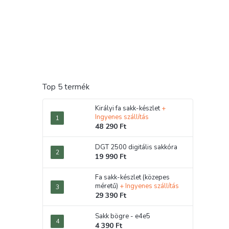
Top 5 termék
Királyi fa sakk-készlet
+
Ingyenes szállítás
48 290 Ft
DGT 2500 digitális sakkóra
19 990 Ft
Fa sakk-készlet (közepes
méretű)
+ Ingyenes szállítás
29 390 Ft
Sakk bögre - e4e5
4 390 Ft