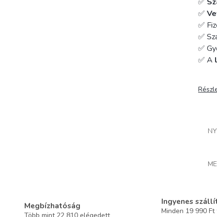
✅
Sz
✅
Ve
✅ Fiz
✅ Szá
✅ Gy
✅ A
Részl
NY
ME
Ingyenes szállí
Megbízhatóság
Minden 19 990 Ft f
Több mint 22 810 elégedett