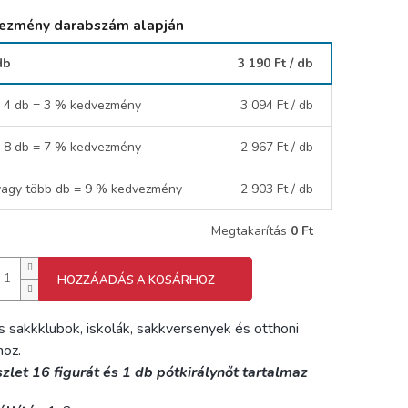
ezmény darabszám alapján
db
3 190 Ft
/ db
- 4 db = 3 % kedvezmény
3 094 Ft
/ db
- 8 db = 7 % kedvezmény
2 967 Ft
/ db
vagy több db = 9 % kedvezmény
2 903 Ft
/ db
Megtakarítás
0 Ft
HOZZÁADÁS A KOSÁRHOZ
is sakkklubok, iskolák, sakkversenyek és otthoni
hoz.
zlet 16 figurát és 1 db pótkirálynőt tartalmaz