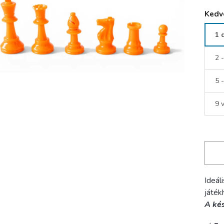
Kedv
1 
2 
5 
9 
Ideál
játék
A kés