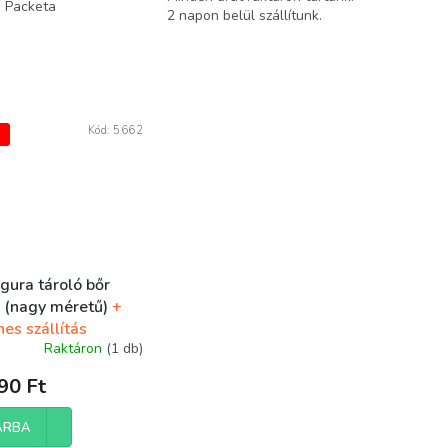
a Packeta
2 napon belül szállítunk.
Kód:
5662
Ó
gura tároló bőr
r (nagy méretű)
+
es szállítás
Raktáron
(1 db)
90 Ft
ÁRBA