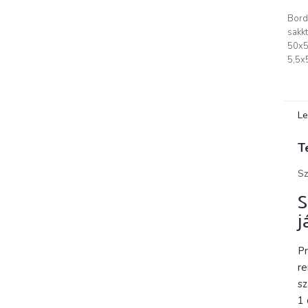
Bord
sakk
50x5
5,5x5
Le
T
Sz
S
j
Pr
re
sz
1 