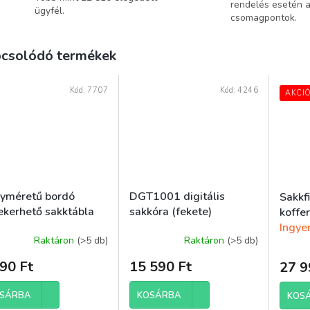
rendelés esetén 
ügyfél.
csomagpontok.
csolódó termékek
Kód:
7707
Kód:
4246
AKCI
yméretű bordó
DGT1001 digitális
Sakkfi
tekerhető sakktábla
sakkóra (fekete)
koffe
Ingyen
Raktáron
(>5 db)
Raktáron
(>5 db)
A
termék
90 Ft
15 590 Ft
27 9
átlagos
értékelése
5-
SÁRBA
KOSÁRBA
KOS
ből