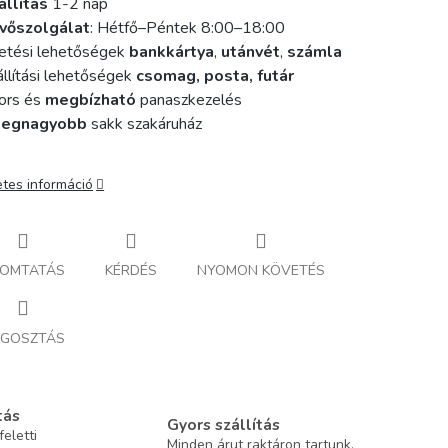
állítás
1-2 nap
vőszolgálat
: Hétfő–Péntek 8:00–18:00
etési lehetőségek
bankkártya
,
utánvét
,
számla
llítási lehetőségek
csomag, posta, futár
ors és
megbízható
panaszkezelés
legnagyobb
sakk szakáruház
etes információ
OMTATÁS
KÉRDÉS
NYOMON KÖVETÉS
GOSZTÁS
tás
Gyors szállítás
eletti
Minden árut raktáron tartunk.