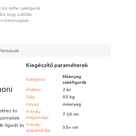
 bőr koffer sakkfigurák
ára, hogy szállítás
is biztonságban...
nformációk
Kiegészítő paraméterek
Műanyag
Kategória
:
sakkfigurák
honi
Jótállás
:
2 év
Súly
:
0.5 kg
Anyag
:
műanyag
yekhez és
A király
7-10 cm
magassága
:
 gyermekek
A király
b figurát és
3,5+ cm
alapámérője
: