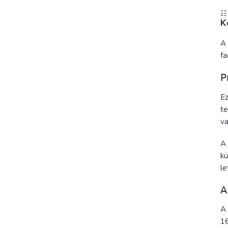
☷
K
A 
fa
P
Ez
te
va
A 
kü
le
A
A 
16