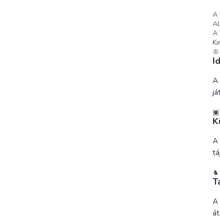
A 
Al
A 
Ki
♔
I
A 
já
▣
K
A 
tá
♞
T
A 
át