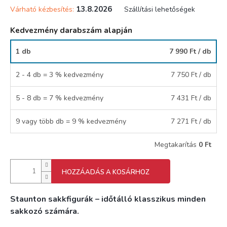
13.8.2026
Várható kézbesítés:
Szállítási lehetőségek
Kedvezmény darabszám alapján
1 db
7 990 Ft
/ db
2 - 4 db = 3 % kedvezmény
7 750 Ft
/ db
5 - 8 db = 7 % kedvezmény
7 431 Ft
/ db
9 vagy több db = 9 % kedvezmény
7 271 Ft
/ db
Megtakarítás
0 Ft
HOZZÁADÁS A KOSÁRHOZ
Staunton sakkfigurák – időtálló klasszikus minden
sakkozó számára.