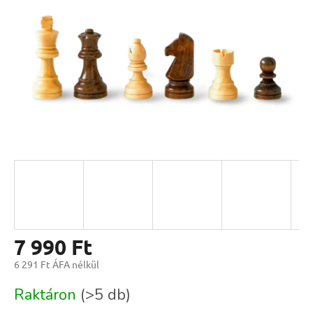
7 990 Ft
6 291 Ft ÁFA nélkül
Egységár:
Raktáron
(>5 db)