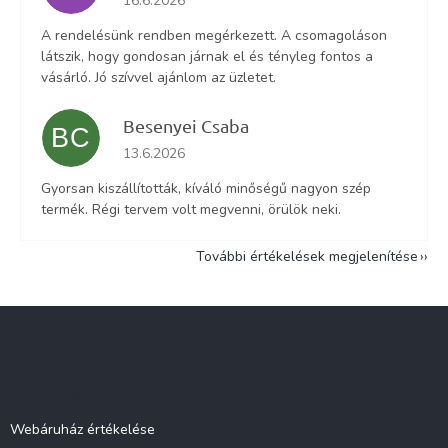
16.6.2026
A rendelésünk rendben megérkezett. A csomagoláson
látszik, hogy gondosan járnak el és tényleg fontos a
vásárló. Jó szívvel ajánlom az üzletet.
Besenyei Csaba
BC
Az áruház értékelése 5-ből 5 csillag.
13.6.2026
Gyorsan kiszállították, kíváló minőségű nagyon szép
termék. Régi tervem volt megvenni, örülök neki.
További értékelések megjelenítése
L
á
b
l
Információ
é
c
Webáruház értékelése