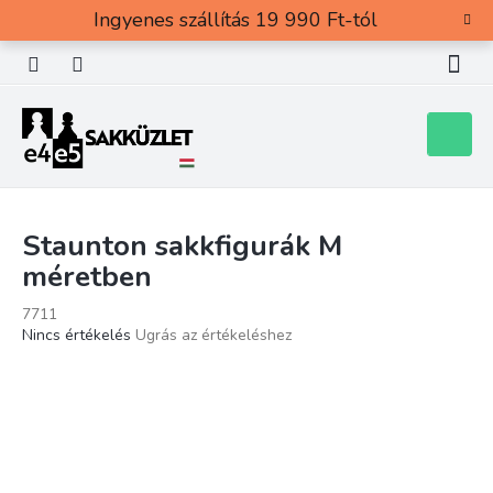
Ugrás
Ingyenes szállítás 19 990 Ft-tól
a
fő
tartalomhoz
Kosár
Staunton sakkfigurák M
méretben
7711
A
Nincs értékelés
Ugrás az értékeléshez
termék
átlagos
értékelése
5-
ből
0,0
csillag.