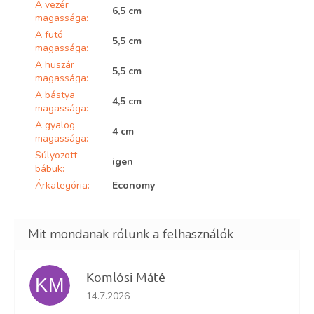
A vezér
6,5 cm
magassága
:
A futó
5,5 cm
magassága
:
A huszár
5,5 cm
magassága
:
A bástya
4,5 cm
magassága
:
A gyalog
4 cm
magassága
:
Súlyozott
igen
bábuk
:
Árkategória
:
Economy
Komlósi Máté
KM
Az áruház értékelése 5-ből 5 csillag.
14.7.2026