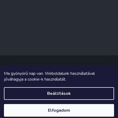
Ma gyönyörű nap van. Weboldalunk használatával
Copyright 2026
Sakküzlet
. Minden jog fenntartva.
jóváhagyja a cookie-k használatát.
Grafika és megvalósítás innen
Tomáš Hlad
&
Shoptetak.cz
.
Beállítások
Shoptet készítette
Elfogadom