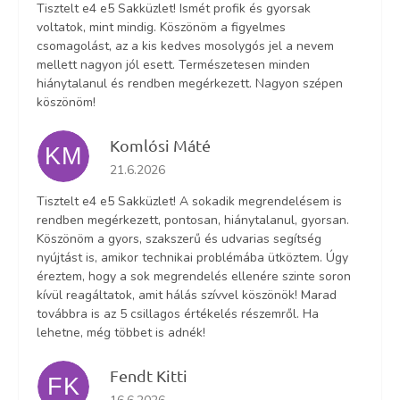
Tisztelt e4 e5 Sakküzlet! Ismét profik és gyorsak
voltatok, mint mindig. Köszönöm a figyelmes
csomagolást, az a kis kedves mosolygós jel a nevem
mellett nagyon jól esett. Természetesen minden
hiánytalanul és rendben megérkezett. Nagyon szépen
köszönöm!
Komlósi Máté
KM
Az áruház értékelése 5-ből 5 csillag.
21.6.2026
Tisztelt e4 e5 Sakküzlet! A sokadik megrendelésem is
rendben megérkezett, pontosan, hiánytalanul, gyorsan.
Köszönöm a gyors, szakszerű és udvarias segítség
nyújtást is, amikor technikai problémába ütköztem. Úgy
éreztem, hogy a sok megrendelés ellenére szinte soron
kívül reagáltatok, amit hálás szívvel köszönök! Marad
továbbra is az 5 csillagos értékelés részemről. Ha
lehetne, még többet is adnék!
Fendt Kitti
FK
Az áruház értékelése 5-ből 5 csillag.