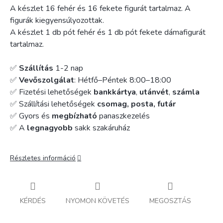
A készlet 16 fehér és 16 fekete figurát tartalmaz. A
figurák kiegyensúlyozottak.
A készlet 1 db pót fehér és 1 db pót fekete dámafigurát
tartalmaz.
✅
Szállítás
1-2 nap
✅
Vevőszolgálat
: Hétfő–Péntek 8:00–18:00
✅ Fizetési lehetőségek
bankkártya
,
utánvét
,
számla
✅ Szállítási lehetőségek
csomag, posta, futár
✅ Gyors és
megbízható
panaszkezelés
✅ A
legnagyobb
sakk szakáruház
Részletes információ
KÉRDÉS
NYOMON KÖVETÉS
MEGOSZTÁS