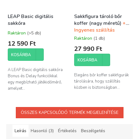
LEAP Basic digitális
Sakkfigura tároló bőr
sakkóra
koffer (nagy méretű)
+
Ingyenes szállítás
Raktáron
(>5 db)
A
Raktáron
(1 db)
termék
12 590 Ft
átlagos
27 990 Ft
értékelése
KOSÁRBA
5-
KOSÁRBA
ből
5,0
A LEAP Basic digitális sakkóra
csillag.
Elegáns bőr koffer sakkfigurák
Bonus és Delay funkciókkal
tárolására, hogy szállítás
egy megbízható játékidőmérő,
közben is biztonságban...
amelyet...
ÖSSZES KAPCSOLÓDÓ TERMÉK MEGJELENÍTÉSE
Leírás
Hasonló (3)
Értékelés
Beszélgetés