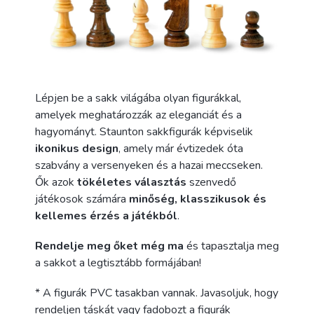
Lépjen be a sakk világába olyan figurákkal,
amelyek meghatározzák az eleganciát és a
hagyományt. Staunton sakkfigurák képviselik
ikonikus design
, amely már évtizedek óta
szabvány a versenyeken és a hazai meccseken.
Ők azok
tökéletes választás
szenvedő
játékosok számára
minőség, klasszikusok és
kellemes érzés a játékból
.
Rendelje meg őket még ma
és tapasztalja meg
a sakkot a legtisztább formájában!
* A figurák PVC tasakban vannak. Javasoljuk, hogy
rendeljen táskát vagy fadobozt a figurák