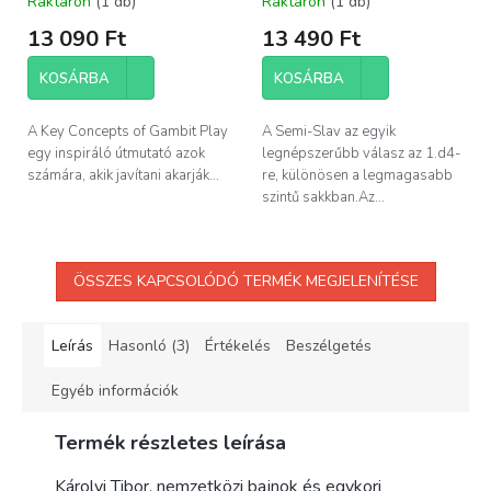
Raktáron
(1 db)
Raktáron
(1 db)
13 090 Ft
13 490 Ft
KOSÁRBA
KOSÁRBA
A Key Concepts of Gambit Play
A Semi-Slav az egyik
egy inspiráló útmutató azok
legnépszerűbb válasz az 1.d4-
számára, akik javítani akarják...
re, különösen a legmagasabb
szintű sakkban.Az...
ÖSSZES KAPCSOLÓDÓ TERMÉK MEGJELENÍTÉSE
Leírás
Hasonló (3)
Értékelés
Beszélgetés
Egyéb információk
Termék részletes leírása
Károlyi Tibor, nemzetközi bajnok és egykori