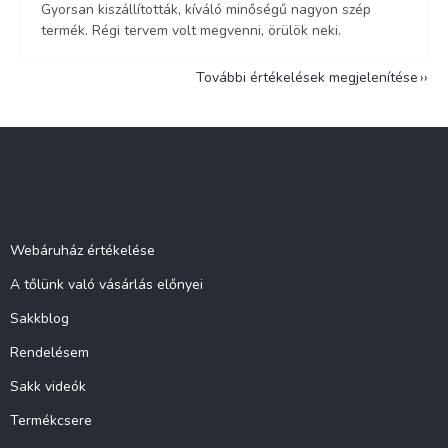
Gyorsan kiszállították, kíváló minőségű nagyon szép
termék. Régi tervem volt megvenni, örülök neki.
További értékelések megjelenítése
L
á
b
l
Információ
é
c
Webáruház értékelése
A tőlünk való vásárlás előnyei
Sakkblog
Rendelésem
Sakk videók
Termékcsere