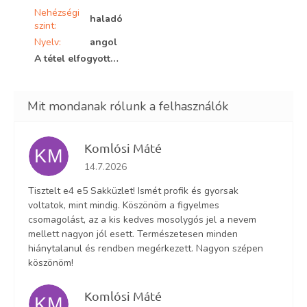
Nehézségi
haladó
szint
:
Nyelv
:
angol
A tétel elfogyott…
Komlósi Máté
KM
Az áruház értékelése 5-ből 5 csillag.
14.7.2026
Tisztelt e4 e5 Sakküzlet! Ismét profik és gyorsak
voltatok, mint mindig. Köszönöm a figyelmes
csomagolást, az a kis kedves mosolygós jel a nevem
mellett nagyon jól esett. Természetesen minden
hiánytalanul és rendben megérkezett. Nagyon szépen
köszönöm!
Komlósi Máté
KM