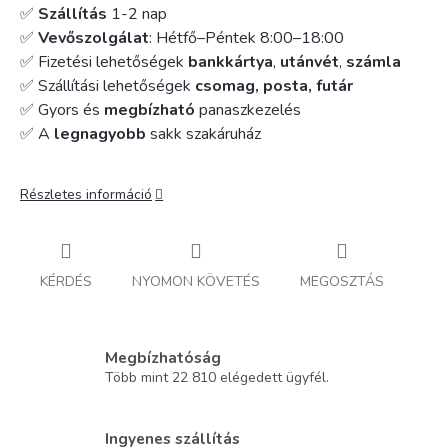
✅
Szállítás
1-2 nap
✅
Vevőszolgálat
: Hétfő–Péntek 8:00–18:00
✅ Fizetési lehetőségek
bankkártya
,
utánvét
,
számla
✅ Szállítási lehetőségek
csomag, posta, futár
✅ Gyors és
megbízható
panaszkezelés
✅ A
legnagyobb
sakk szakáruház
Részletes információ
KÉRDÉS
NYOMON KÖVETÉS
MEGOSZTÁS
Megbízhatóság
Több mint 22 810 elégedett ügyfél.
Ingyenes szállítás