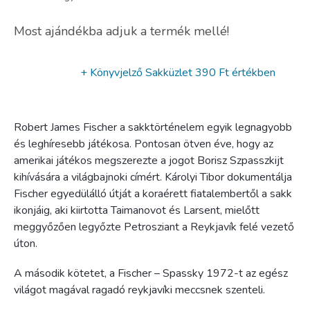
Most ajándékba adjuk a termék mellé!
+ Könyvjelző Sakküzlet
390 Ft értékben
Robert James Fischer a sakktörténelem egyik legnagyobb
és leghíresebb játékosa. Pontosan ötven éve, hogy az
amerikai játékos megszerezte a jogot Borisz Szpasszkijt
kihívására a világbajnoki címért. Károlyi Tibor dokumentálja
Fischer egyedülálló útját a koraérett fiatalembertől a sakk
ikonjáig, aki kiirtotta Taimanovot és Larsent, mielőtt
meggyőzően legyőzte Petrosziant a Reykjavík felé vezető
úton.
A második kötetet, a Fischer – Spassky 1972-t az egész
világot magával ragadó reykjavíki meccsnek szenteli.