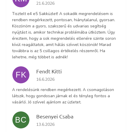
Az áruház értékelése 5-ből 5 csillag.
21.6.2026
Tisztelt e4 e5 Sakküzlet! A sokadik megrendelésem is
rendben megérkezett, pontosan, hiánytalanul, gyorsan.
Köszönöm a gyors, szakszerű és udvarias segítség
nyújtást is, amikor technikai problémába ütköztem. Úgy
éreztem, hogy a sok megrendelés ellenére szinte soron
kívül reagáltatok, amit hálás szívvel köszönök! Marad
továbbra is az 5 csillagos értékelés részemről. Ha
lehetne, még többet is adnék!
Fendt Kitti
FK
Az áruház értékelése 5-ből 5 csillag.
16.6.2026
A rendelésünk rendben megérkezett. A csomagoláson
látszik, hogy gondosan járnak el és tényleg fontos a
vásárló. Jó szívvel ajánlom az üzletet.
Besenyei Csaba
BC
Az áruház értékelése 5-ből 5 csillag.
13.6.2026