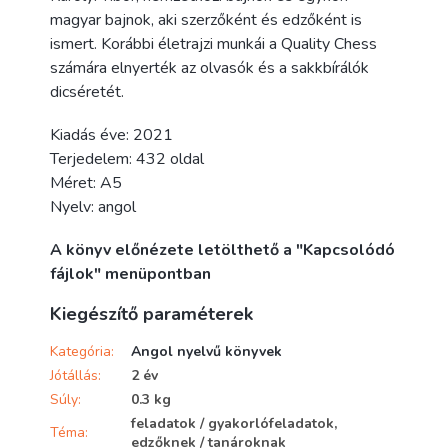
magyar bajnok, aki szerzőként és edzőként is
ismert. Korábbi életrajzi munkái a Quality Chess
számára elnyerték az olvasók és a sakkbírálók
dicséretét.
Kiadás éve: 2021
Terjedelem: 432 oldal
Méret: A5
Nyelv: angol
A könyv előnézete letölthető a "Kapcsolódó
fájlok" menüpontban
Kiegészítő paraméterek
Kategória
:
Angol nyelvű könyvek
Jótállás
:
2 év
Súly
:
0.3 kg
feladatok / gyakorlófeladatok,
Téma
:
edzőknek / tanároknak