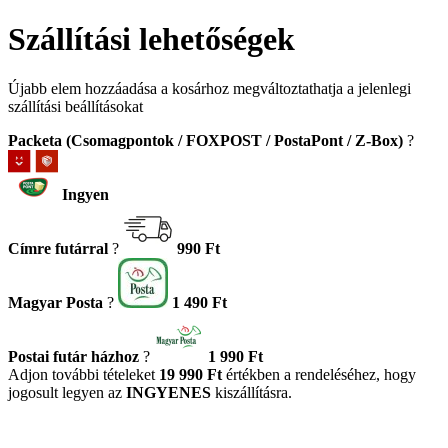
Szállítási lehetőségek
Újabb elem hozzáadása a kosárhoz megváltoztathatja a jelenlegi
szállítási beállításokat
Packeta (Csomagpontok / FOXPOST / PostaPont / Z-Box)
?
Ingyen
Címre futárral
?
990 Ft
Magyar Posta
?
1 490 Ft
Postai futár házhoz
?
1 990 Ft
Adjon további tételeket
19 990 Ft
értékben a rendeléséhez, hogy
jogosult legyen az
INGYENES
kiszállításra.