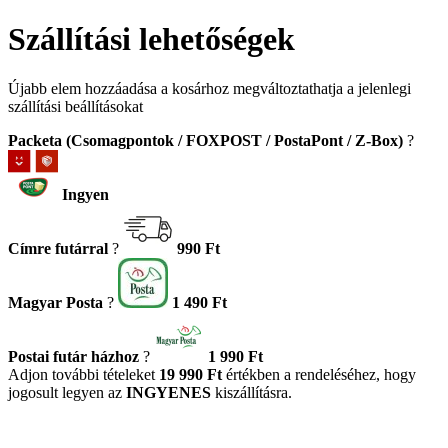
Szállítási lehetőségek
Újabb elem hozzáadása a kosárhoz megváltoztathatja a jelenlegi
szállítási beállításokat
Packeta (Csomagpontok / FOXPOST / PostaPont / Z-Box)
?
Ingyen
Címre futárral
?
990 Ft
Magyar Posta
?
1 490 Ft
Postai futár házhoz
?
1 990 Ft
Adjon további tételeket
19 990 Ft
értékben a rendeléséhez, hogy
jogosult legyen az
INGYENES
kiszállításra.