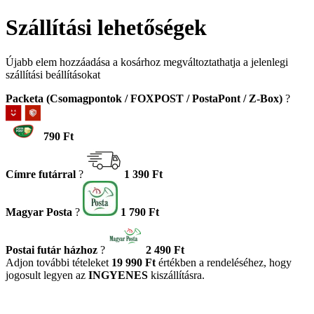
Szállítási lehetőségek
Újabb elem hozzáadása a kosárhoz megváltoztathatja a jelenlegi
szállítási beállításokat
Packeta (Csomagpontok / FOXPOST / PostaPont / Z-Box)
?
790 Ft
Címre futárral
?
1 390 Ft
Magyar Posta
?
1 790 Ft
Postai futár házhoz
?
2 490 Ft
Adjon további tételeket
19 990 Ft
értékben a rendeléséhez, hogy
jogosult legyen az
INGYENES
kiszállításra.