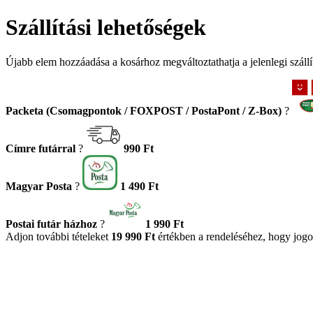
Szállítási lehetőségek
Újabb elem hozzáadása a kosárhoz megváltoztathatja a jelenlegi szállít
Packeta (Csomagpontok / FOXPOST / PostaPont / Z-Box)
?
Címre futárral
?
990 Ft
Magyar Posta
?
1 490 Ft
Postai futár házhoz
?
1 990 Ft
Adjon további tételeket
19 990 Ft
értékben a rendeléséhez, hogy jogo