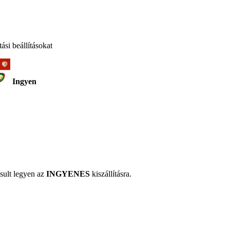
ási beállításokat
Ingyen
sult legyen az
INGYENES
kiszállításra.