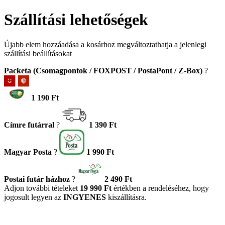
Szállítási lehetőségek
Újabb elem hozzáadása a kosárhoz megváltoztathatja a jelenlegi
szállítási beállításokat
Packeta (Csomagpontok / FOXPOST / PostaPont / Z-Box)
?
1 190 Ft
Címre futárral
?
1 390 Ft
Magyar Posta
?
1 990 Ft
Postai futár házhoz
?
2 490 Ft
Adjon további tételeket
19 990 Ft
értékben a rendeléséhez, hogy
jogosult legyen az
INGYENES
kiszállításra.