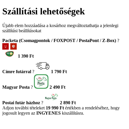
Szállítási lehetőségek
Újabb elem hozzáadása a kosárhoz megváltoztathatja a jelenlegi
szállítási beállításokat
Packeta (Csomagpontok / FOXPOST / PostaPont / Z-Box)
?
1 390 Ft
Címre futárral
?
1 790 Ft
Magyar Posta
?
2 490 Ft
Postai futár házhoz
?
2 890 Ft
Adjon további tételeket
19 990 Ft
értékben a rendeléséhez, hogy
jogosult legyen az
INGYENES
kiszállításra.