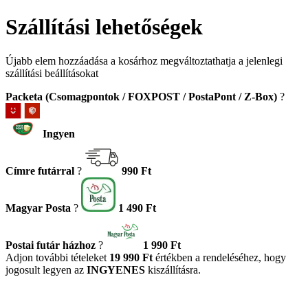
Szállítási lehetőségek
Újabb elem hozzáadása a kosárhoz megváltoztathatja a jelenlegi
szállítási beállításokat
Packeta (Csomagpontok / FOXPOST / PostaPont / Z-Box)
?
Ingyen
Címre futárral
?
990 Ft
Magyar Posta
?
1 490 Ft
Postai futár házhoz
?
1 990 Ft
Adjon további tételeket
19 990 Ft
értékben a rendeléséhez, hogy
jogosult legyen az
INGYENES
kiszállításra.