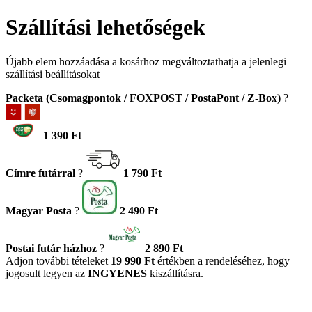
Szállítási lehetőségek
Újabb elem hozzáadása a kosárhoz megváltoztathatja a jelenlegi
szállítási beállításokat
Packeta (Csomagpontok / FOXPOST / PostaPont / Z-Box)
?
1 390 Ft
Címre futárral
?
1 790 Ft
Magyar Posta
?
2 490 Ft
Postai futár házhoz
?
2 890 Ft
Adjon további tételeket
19 990 Ft
értékben a rendeléséhez, hogy
jogosult legyen az
INGYENES
kiszállításra.