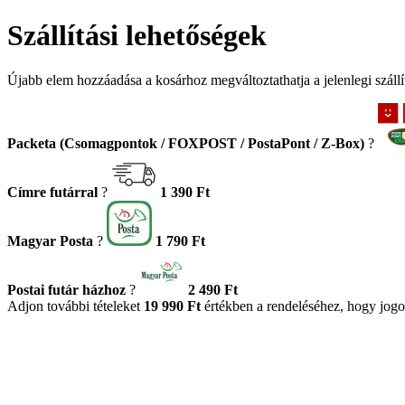
Szállítási lehetőségek
Újabb elem hozzáadása a kosárhoz megváltoztathatja a jelenlegi szállít
Packeta (Csomagpontok / FOXPOST / PostaPont / Z-Box)
?
Címre futárral
?
1 390 Ft
Magyar Posta
?
1 790 Ft
Postai futár házhoz
?
2 490 Ft
Adjon további tételeket
19 990 Ft
értékben a rendeléséhez, hogy jogo