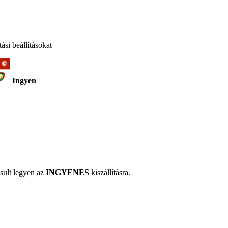
ási beállításokat
Ingyen
sult legyen az
INGYENES
kiszállításra.